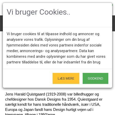
0
Vi bruger Cookies..
Mærke
Jens Harald Quistgaard
Vi bruger cookies til at tilpasse indhold og annoncer og
Jens Harald Quistgaard
analysere vores trafik. Oplysninger om din brug af
hjemmesiden deles med vores partnere indenfor sociale
medier, annoncerings- og analysepartnere. Data kan
kombineres med andre oplysninger som du har givet vores
Kundeservice +45 28491875
Åbningstider showroom
partnere tilladdelse til, eller de har indsamlet fra din brug
Mandag - Fredag 9.00 - 17.00
Kun på forudgående aftale - Hverdage
Kun Originale varer
LÆS MERE
GODKEND
- Naturligvis
Jens Harald Quistgaard (1919-2008) var billedhugger og 
chefdesigner hos Dansk Designs fra 1954. Quiestgaard er 
særligt kendt for hans traditionelle håndværk, især i USA, 
Europa og Japan fandt hans Design hurtigt vejen ud i 
hjemmene, tilbage i 1950’erne.