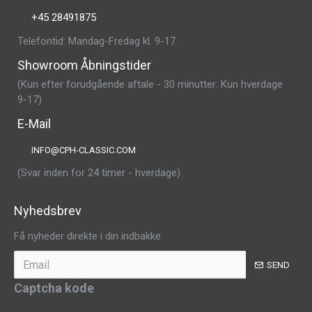
+45 28491875
Telefontid: Mandag-Fredag kl. 9-17
Showroom Åbningstider
(Kun efter forudgående aftale - 30 minutter: Kun hverdage
9-17)
E-Mail
INFO@CPH-CLASSIC.COM
(Svar inden for 24 timer - hverdage)
Nyhedsbrev
Få nyheder direkte i din indbakke
SEND
Captcha kode