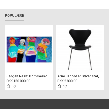
POPULÆRE
Jørgen Nash: Dommerkomiteen i Statens hemmelige kunstfond", cd
Arne Jacobsen syver stol, 3107, nypolstret i sort classic læder
DKK 150.000,00
DKK 2.800,00