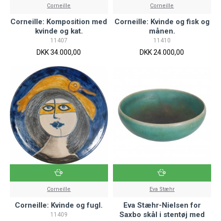
Corneille
Corneille
Corneille: Komposition med
Corneille: Kvinde og fisk og
kvinde og kat.
månen.
11407
11410
DKK 34.000,00
DKK 24.000,00
Corneille
Eva Stæhr
Corneille: Kvinde og fugl.
Eva Stæhr-Nielsen for
Saxbo skål i stentøj med
11409