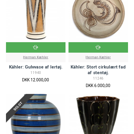
Herman Kæhler
Herman Kæhler
Kähler: Gulvvase af lertøj.
Kähler: Stort cirkulært fad
af stentøj.
11940
11246
DKK 12.000,00
DKK 6.000,00
SOLGT