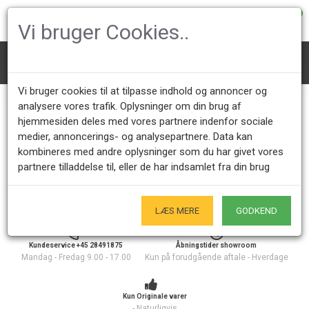
0
Vi bruger Cookies..
Keramik
Vi bruger cookies til at tilpasse indhold og annoncer og
Keramik
analysere vores trafik. Oplysninger om din brug af
hjemmesiden deles med vores partnere indenfor sociale
medier, annoncerings- og analysepartnere. Data kan
Her Finder et bredt udvalg af keramik, fra bl.a. Herman Kähler, 
kombineres med andre oplysninger som du har givet vores
Arne Bang og Axel Salto. Vi har keramik i mange forskellige 
partnere tilladdelse til, eller de har indsamlet fra din brug
varianter, lige fra gulv vaser til keramiske skåle. Vores udvalg 
opdateres ofte med nyt keramik fra et bred udvalg af 
forskellige keramiker.
LÆS MERE
GODKEND
Kundeservice +45 28491875
Åbningstider showroom
Mandag - Fredag 9.00 - 17.00
Kun på forudgående aftale - Hverdage
Kun Originale varer
- Naturligvis