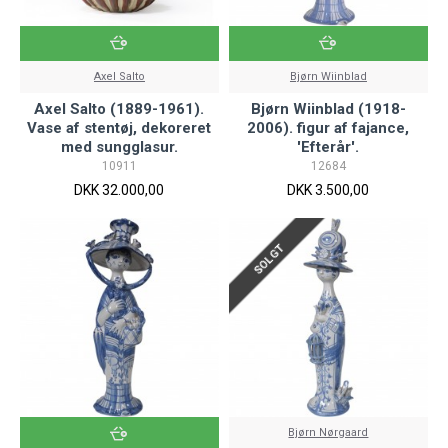
Axel Salto
Bjørn Wiinblad
Axel Salto (1889-1961).
Bjørn Wiinblad (1918-
Vase af stentøj, dekoreret
2006). figur af fajance,
med sungglasur.
'Efterår'.
10911
12684
DKK 32.000,00
DKK 3.500,00
SOLGT
Bjørn Nørgaard