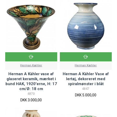
Herman Kæhler
Herman Kæhler
Herman A Kähler vase af
Herman A Kähler Vase af
glaseret keramik, mærket i
lertøj, dekoreret med
bund HAK, 1920'erne, H: 17
spiralmønster i blåt
cm/Ø: 18 cm
4847
4870
DKK 5.000,00
DKK 3.000,00