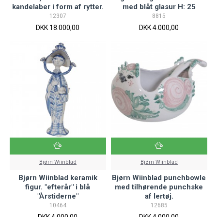
kandelaber i form af rytter.
med blåt glasur H: 25
12307
8815
DKK 18.000,00
DKK 4.000,00
Bjørn Wiinblad
Bjørn Wiinblad
Bjørn Wiinblad keramik
Bjørn Wiinblad punchbowle
figur. "efterår" i blå
med tilhørende punchske
"Årstiderne"
af lertøj.
10464
12685
DKK 4.000,00
DKK 4.000,00