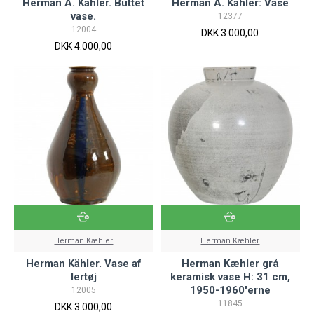
Herman A. Kähler. Buttet
Herman A. Kähler: Vase
vase.
12377
12004
DKK 3.000,00
DKK 4.000,00
Herman Kæhler
Herman Kæhler
Herman Kähler. Vase af
Herman Kæhler grå
lertøj
keramisk vase H: 31 cm,
1950-1960'erne
12005
11845
DKK 3.000,00