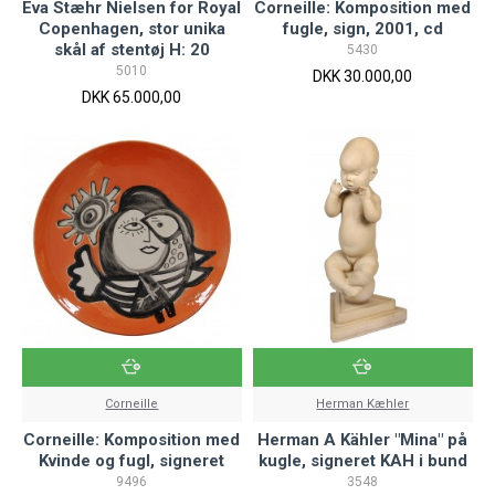
Eva Stæhr Nielsen for Royal
Corneille: Komposition med
Copenhagen, stor unika
fugle, sign, 2001, cd
skål af stentøj H: 20
5430
5010
DKK 30.000,00
DKK 65.000,00
Corneille
Herman Kæhler
Corneille: Komposition med
Herman A Kähler "Mina" på
Kvinde og fugl, signeret
kugle, signeret KAH i bund
9496
3548