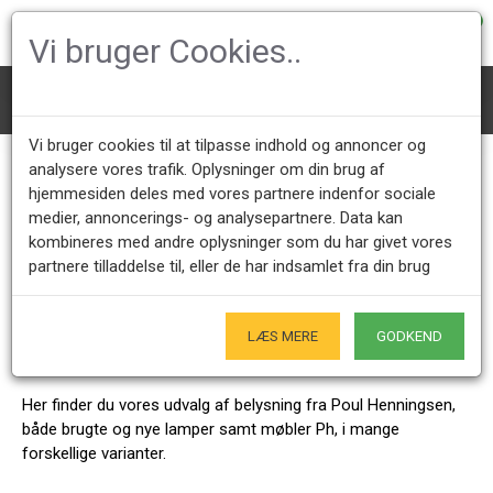
0
Vi bruger Cookies..
Mærke
Poul Henningsen
Vi bruger cookies til at tilpasse indhold og annoncer og
Poul Henningsen
analysere vores trafik. Oplysninger om din brug af
hjemmesiden deles med vores partnere indenfor sociale
medier, annoncerings- og analysepartnere. Data kan
kombineres med andre oplysninger som du har givet vores
Kundeservice +45 28491875
Åbningstider showroom
partnere tilladdelse til, eller de har indsamlet fra din brug
Mandag - Fredag 9.00 - 17.00
Kun på forudgående aftale - Hverdage
Kun Originale varer
LÆS MERE
GODKEND
- Naturligvis
Her finder du vores udvalg af belysning fra Poul Henningsen,
både brugte og nye lamper samt møbler Ph, i mange
forskellige varianter.