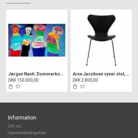
Jørgen Nash: Dommerkomiteen i Statens hemmelige kunstfond", cd
Arne Jacobsen syver stol, 3107, nypolstret i sort classic læder
DKK 150.000,00
DKK 2.800,00
Information
Om os
Handelsbetingelser