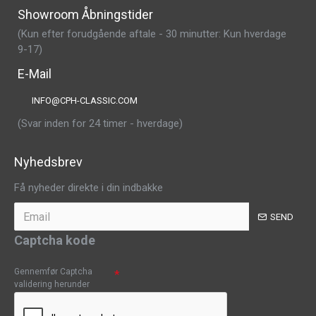
Showroom Åbningstider
(Kun efter forudgående aftale - 30 minutter: Kun hverdage
9-17)
E-Mail
INFO@CPH-CLASSIC.COM
(Svar inden for 24 timer - hverdage)
Nyhedsbrev
Få nyheder direkte i din indbakke
SEND
Captcha kode
Gennemfør Captcha
validering herunder