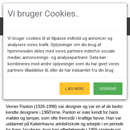
0
Vi bruger Cookies..
Mærke
Verner Panton
Vi bruger cookies til at tilpasse indhold og annoncer og
Verner Panton
analysere vores trafik. Oplysninger om din brug af
hjemmesiden deles med vores partnere indenfor sociale
medier, annoncerings- og analysepartnere. Data kan
kombineres med andre oplysninger som du har givet vores
Kundeservice +45 28491875
Åbningstider showroom
partnere tilladdelse til, eller de har indsamlet fra din brug
Mandag - Fredag 9.00 - 17.00
Kun på forudgående aftale - Hverdage
Kun Originale varer
LÆS MERE
GODKEND
- Naturligvis
Verner Panton (1926-1998) var designer og var en af de bedst 
kendte designere i 1960’erne. Panton er især kendt for hans 
møbler og lamper, som ofte fremstår i kraftige farver. Han var 
uddannet på Københavns arkitektskole og arbejde i en periode 
for Arne Jacobsen, hvor han efterfølgende i 1955 startede sin 