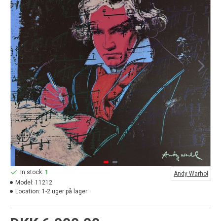
In stock:
1
Andy Warhol
Model:
11212
Location:
1-2 uger på lager