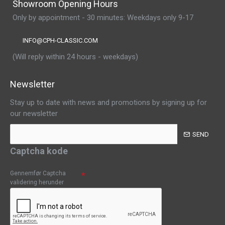
Showroom Opening Hours
Only by appointment - 30 minutes: Weekdays only 9-17
INFO@CPH-CLASSIC.COM
(Will reply within 24 hours - weekdays)
Newsletter
Stay up to date with news and promotions by signing up for
our newsletter
SEND
Captcha kode
Gennemfør Captcha
validering herunder