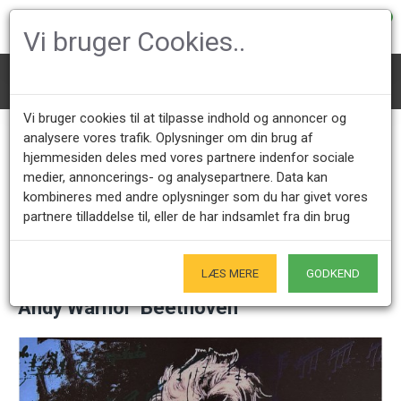
0
Vi bruger Cookies..
Art
Andy Warhol "Beethoven"
Vi bruger cookies til at tilpasse indhold og annoncer og
analysere vores trafik. Oplysninger om din brug af
hjemmesiden deles med vores partnere indenfor sociale
Call us +45 28491875
Showroom opening hours
medier, annoncerings- og analysepartnere. Data kan
Mon - Fri 9.00 - 17.00
Only by appointment - Weekdays
kombineres med andre oplysninger som du har givet vores
partnere tilladdelse til, eller de har indsamlet fra din brug
Only Originals
- of course
LÆS MERE
GODKEND
Andy Warhol "Beethoven"