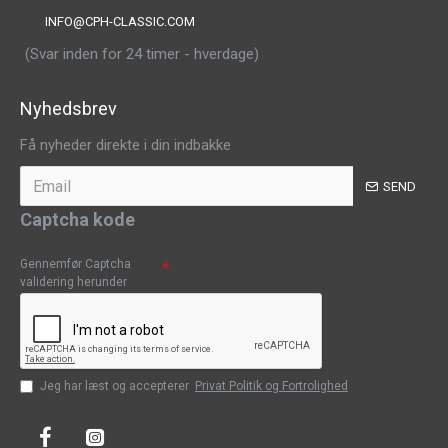
INFO@CPH-CLASSIC.COM
(Svar inden for 24 timer - hverdage)
Nyhedsbrev
Få nyheder direkte i din indbakke
SEND
Captcha kode
Gennemfør Captcha
validering herunder
Jeg har læst og accepterer
Privat Politik og Fortrolighed