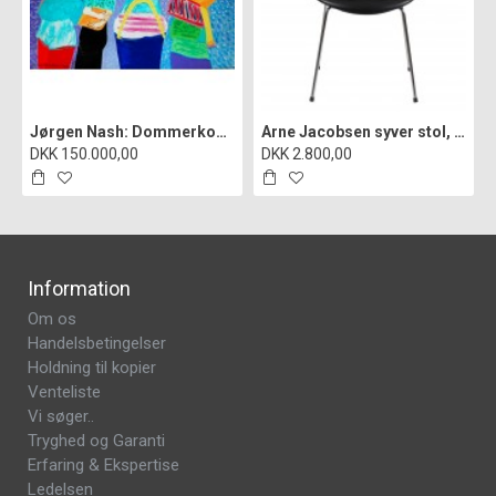
Jørgen Nash: Dommerkomiteen i Statens hemmelige kunstfond", cd
Arne Jacobsen syver stol, 3107, nypolstret i sort classic læder
DKK 150.000,00
DKK 2.800,00
Information
Om os
Handelsbetingelser
Holdning til kopier
Venteliste
Vi søger..
Tryghed og Garanti
Erfaring & Ekspertise
Ledelsen