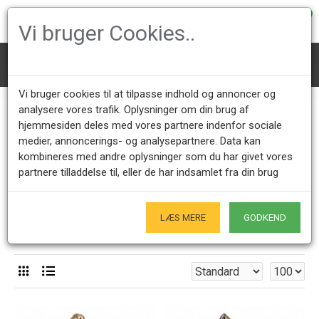
0
Vi bruger Cookies..
Mærke
Bernhard Lipsøe
Vi bruger cookies til at tilpasse indhold og annoncer og
Bernhard Lipsøe
analysere vores trafik. Oplysninger om din brug af
hjemmesiden deles med vores partnere indenfor sociale
medier, annoncerings- og analysepartnere. Data kan
kombineres med andre oplysninger som du har givet vores
Kundeservice +45 28491875
Åbningstider showroom
partnere tilladdelse til, eller de har indsamlet fra din brug
Mandag - Fredag 9.00 - 17.00
Kun på forudgående aftale - Hverdage
Kun Originale varer
LÆS MERE
GODKEND
- Naturligvis