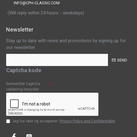
INFO@CPH-CLASSIC.COM
(Will reply within 24 hours - weekdays)
Newsletter
Stay up to date with news and promotions by signing up for
our newsletter
SEND
Captcha kode
Gennemfør Captcha
validering herunder
Jeg har læst og accepterer
Privacy Policy and Confidentiality