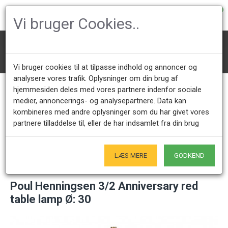
0
Vi bruger Cookies..
Lighting
PH Lamps
PH Table Lamps
Poul Henningsen 3/2 Anniversary red table lamp Ø: 30
Vi bruger cookies til at tilpasse indhold og annoncer og
analysere vores trafik. Oplysninger om din brug af
hjemmesiden deles med vores partnere indenfor sociale
medier, annoncerings- og analysepartnere. Data kan
Call us +45 28491875
Showroom opening hours
kombineres med andre oplysninger som du har givet vores
Mon - Fri 9.00 - 17.00
Only by appointment - Weekdays
partnere tilladdelse til, eller de har indsamlet fra din brug
Only Originals
- of course
LÆS MERE
GODKEND
Poul Henningsen 3/2 Anniversary red
table lamp Ø: 30