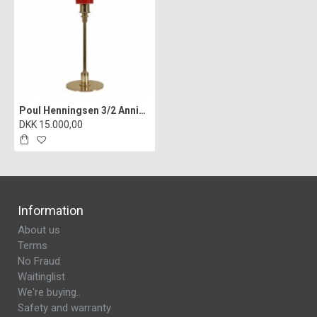
Poul Henningsen 3/2 Anniversary red table lamp Ø: 30
DKK 15.000,00
Information
About us
Terms
No Fraud
Waitinglist
We're buying..
Safety and warranty