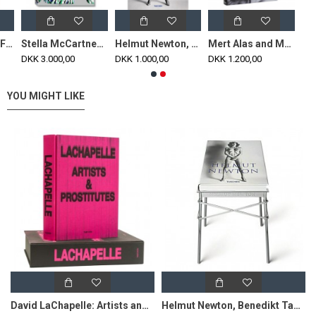
Pablo Picasso 'Femme au chapeau a pompons et au corsage imprimé' by Desso, cd
Stella McCartney Edition, Fashion Designers: The Collection of the Museum at FIT book
Helmut Newton, 20 years of sumo Benedikt Taschen verlag
Mert Alas and Marcus Piggott erotiske fotos published by Taschen
DKK 3.000,00
DKK 1.000,00
DKK 1.200,00
YOU MIGHT LIKE
David LaChapelle: Artists and Prostitutes Book
Helmut Newton, Benedikt Taschen verlag Sumo bog incl table