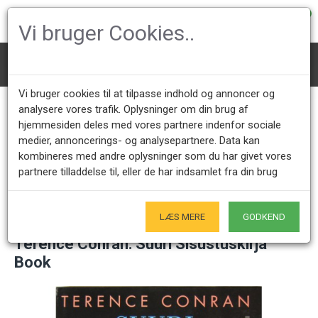
0
Vi bruger Cookies..
Books
Terence Conran: Suuri Sisustuskirja Book
Vi bruger cookies til at tilpasse indhold og annoncer og
analysere vores trafik. Oplysninger om din brug af
hjemmesiden deles med vores partnere indenfor sociale
Call us +45 28491875
Showroom opening hours
medier, annoncerings- og analysepartnere. Data kan
Mon - Fri 9.00 - 17.00
Only by appointment - Weekdays
kombineres med andre oplysninger som du har givet vores
partnere tilladdelse til, eller de har indsamlet fra din brug
Only Originals
- of course
LÆS MERE
GODKEND
Terence Conran: Suuri Sisustuskirja
Book