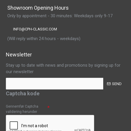
Showroom Opening Hours
Only by appointment - 30 minutes: Weekdays only 9-17
INFO@CPH-CLASSIC.COM
(Will reply within 24 hours - weekdays)
Newsletter
Stay up to date with news and promotions by signing up for
our newsletter
SEND
Captcha kode
Gennemfør Captcha
validering herunder