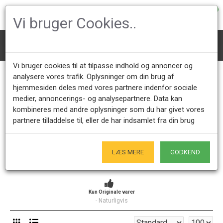
0
Vi bruger Cookies..
Borde
Andre borde
Vi bruger cookies til at tilpasse indhold og annoncer og
Andre borde
analysere vores trafik. Oplysninger om din brug af
hjemmesiden deles med vores partnere indenfor sociale
medier, annoncerings- og analysepartnere. Data kan
Her finder du vores udvalg af diverse borde, alt fra skriveborde
kombineres med andre oplysninger som du har givet vores
til syborde i mange forskellige varianter og fra forskellige
partnere tilladdelse til, eller de har indsamlet fra din brug
designere og producenter.
LÆS MERE
GODKEND
Kundeservice +45 28491875
Åbningstider showroom
Mandag - Fredag 9.00 - 17.00
Kun på forudgående aftale - Hverdage
Kun Originale varer
- Naturligvis