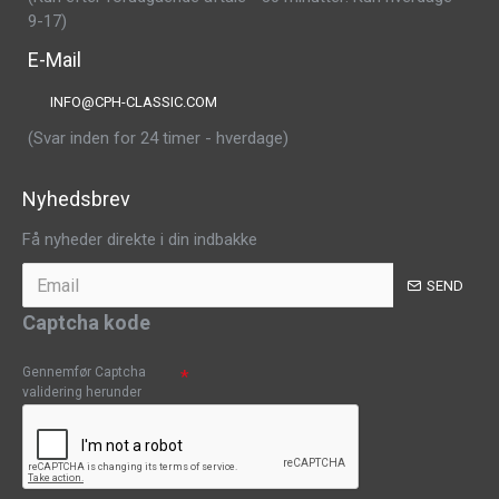
9-17)
E-Mail
INFO@CPH-CLASSIC.COM
(Svar inden for 24 timer - hverdage)
Nyhedsbrev
Få nyheder direkte i din indbakke
SEND
Captcha kode
Gennemfør Captcha
validering herunder