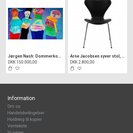
Jørgen Nash: Dommerkomiteen i Statens hemmelige kunstfond", cd
Arne Jacobsen syver stol, 3107, nypolstret i sort classic læder
DKK 150.000,00
DKK 2.800,00
Information
Om os
Handelsbetingelser
Holdning til kopier
Venteliste
Vi søger..