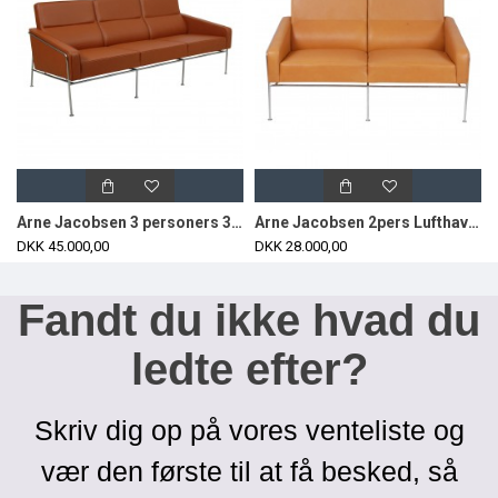
Arne Jacobsen 3 personers 3303 Lufthavnssofa i nypolstret valnød anilin læder
Arne Jacobsen 2pers Lufthavnssofa nypolstret i cognac anilin læder
DKK 45.000,00
DKK 28.000,00
Fandt du ikke hvad du
ledte efter?
Skriv dig op på vores venteliste og
vær den første til at få besked, så