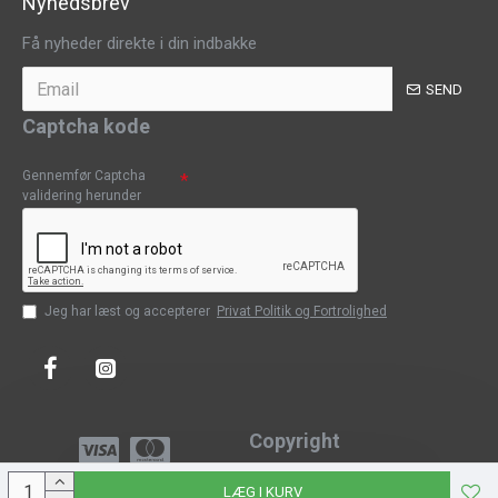
Nyhedsbrev
Få nyheder direkte i din indbakke
SEND
Captcha kode
Gennemfør Captcha
validering herunder
Jeg har læst og accepterer
Privat Politik og Fortrolighed
Copyright
Copyright © 2023, CPH-Classic
LÆG I KURV