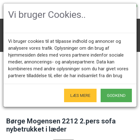
0
Vi bruger Cookies..
Designer Sofaer
Børge Mogensen Sofaer
2212/2213
Nybetrukket møbler
Sofaer
Vi bruger cookies til at tilpasse indhold og annoncer og
Børge Mogensen 2212 2.pers sofa nybetrukket i læder
analysere vores trafik. Oplysninger om din brug af
hjemmesiden deles med vores partnere indenfor sociale
medier, annoncerings- og analysepartnere. Data kan
kombineres med andre oplysninger som du har givet vores
Kundeservice +45 28491875
Åbningstider showroom
partnere tilladdelse til, eller de har indsamlet fra din brug
Mandag - Fredag 9.00 - 17.00
Kun på forudgående aftale - Hverdage
Kun Originale varer
LÆS MERE
GODKEND
- Naturligvis
Børge Mogensen 2212 2.pers sofa
nybetrukket i læder