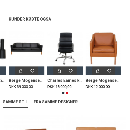
KUNDER KØBTE OGSÅ
Benforlængere 2 cm til Arne Jacobsen syver stole (4 stk)
Børge Mogensen 2213 3.pers sofa nybetrukket i læder
Charles Eames kontorstol Ea-219 fuldpolstret i sort læder nypolstret
Børge Mogensen 2321 lænestol nypolstret i cognac bizon læder
DKK 39.000,00
DKK 18.000,00
DKK 12.000,00
SAMME STIL
FRA SAMME DESIGNER