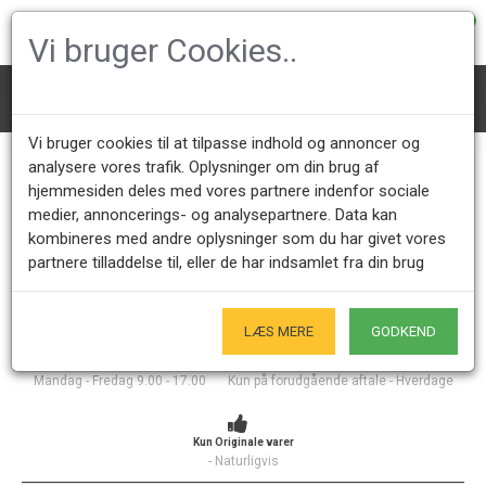
0
Vi bruger Cookies..
Designer Stole
Charles Eames stole
Vi bruger cookies til at tilpasse indhold og annoncer og
Charles Eames stole
analysere vores trafik. Oplysninger om din brug af
hjemmesiden deles med vores partnere indenfor sociale
medier, annoncerings- og analysepartnere. Data kan
Her finder du vores udvalg af nye og brugte Eames stole i 
kombineres med andre oplysninger som du har givet vores
forskellige varianter. Vi har alt fra Eames Spisebordsstole til 
partnere tilladdelse til, eller de har indsamlet fra din brug
konferencestole, i både læder, Plastic og stof m.m. Alle vores 
Eames stole er originale og produceret hos VITRA.
LÆS MERE
GODKEND
Kundeservice +45 28491875
Åbningstider showroom
Mandag - Fredag 9.00 - 17.00
Kun på forudgående aftale - Hverdage
Kun Originale varer
- Naturligvis