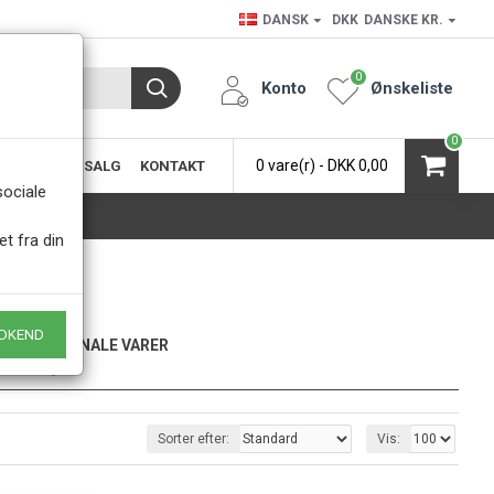
DANSK
DKK
DANSKE KR.
0
Konto
Ønskeliste
0
0 vare(r) - DKK 0,00
SIC
KØB & SALG
KONTAKT
.
sociale
et fra din
DKEND
KUN ORIGINALE VARER
- Naturligvis
Sorter efter:
Vis: