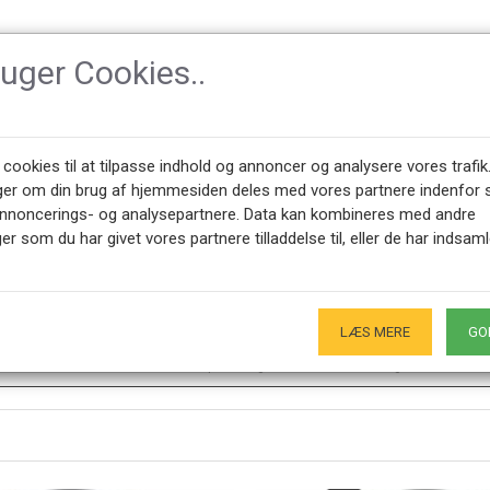
ruger Cookies..
TILBEHØR
DESIGNER
NYHEDER
OM CPH-CLAS
 cookies til at tilpasse indhold og annoncer og analysere vores trafik
ger om din brug af hjemmesiden deles med vores partnere indenfor 
annoncerings- og analysepartnere. Data kan kombineres med andre
er som du har givet vores partnere tilladdelse til, eller de har indsaml
LÆS MERE
GO
45 28491875
ÅBNINGSTIDER SHOWROOM
0 - 17.00
Kun på forudgående aftale - Hverdage