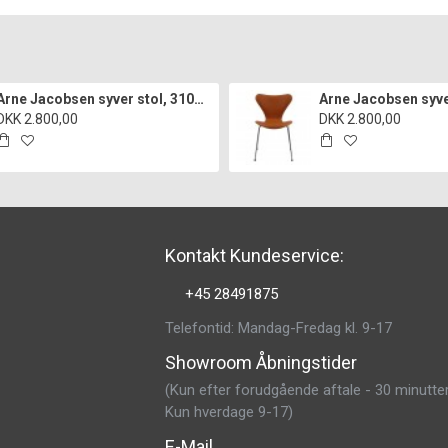
Arne Jacobsen syver stol, 3107, nypolstret i sort classic læder
DKK 2.800,00
DKK 2.800,00
Kontakt Kundeservice:
+45 28491875
Telefontid: Mandag-Fredag kl. 9-17
Showroom Åbningstider
(Kun efter forudgående aftale - 30 minutter
Kun hverdage 9-17)
E-Mail