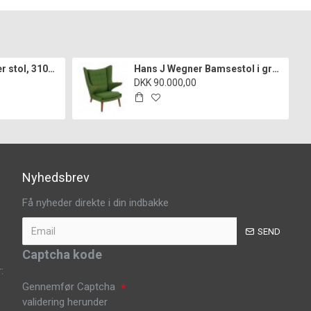
Arne Jacobsen syver stol, 3107, nypolstret i cognac classic læder
Hans J Wegner Bamsestol i grønt Hallingdal stof
DKK 90.000,00
Nyhedsbrev
Få nyheder direkte i din indbakke
SEND
Captcha kode
:
Gennemfør Captcha
validering herunder