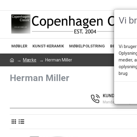
Vi b
MØBLER
KUNST-KERAMIK
MØBELPOLSTRING
BELYSNING
Vi bruger
Oplysnin
medier, 
Mærke
Herman Miller
oplysning
brug
Herman Miller
KUNDESERVICE +
Mandag - Fredag 9.0