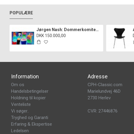
POPULÆRE
Jørgen Nash: Dommerkomiteen i Statens hemmelige kunstfond", cd
DKK 150.000,00
Information
Adresse
Om os
CPH-Classic.com
Handelsbetingelser
Marielundvej 46D
Holdning til kopier
2730 Herlev
Venteliste
Vi søger..
CVR: 27446876
Tryghed og Garanti
Erfaring & Ekspertise
Ledelsen