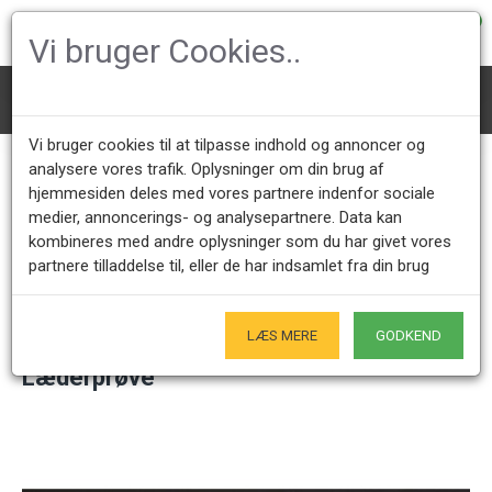
0
Vi bruger Cookies..
Møbelpolstring
Læderprøve
Vi bruger cookies til at tilpasse indhold og annoncer og
analysere vores trafik. Oplysninger om din brug af
hjemmesiden deles med vores partnere indenfor sociale
Kundeservice +45 28491875
Åbningstider showroom
medier, annoncerings- og analysepartnere. Data kan
Mandag - Fredag 9.00 - 17.00
Kun på forudgående aftale - Hverdage
kombineres med andre oplysninger som du har givet vores
partnere tilladdelse til, eller de har indsamlet fra din brug
Kun Originale varer
- Naturligvis
LÆS MERE
GODKEND
Læderprøve