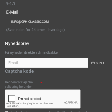
9-17)
E-Mail
INFO@CPH-CLASSIC.COM
(Svar inden for 24 timer - hverdage)
Nyhedsbrev
Få nyheder direkte i din indbakke
SEND
Captcha kode
Gennemfør Captcha
validering herunder