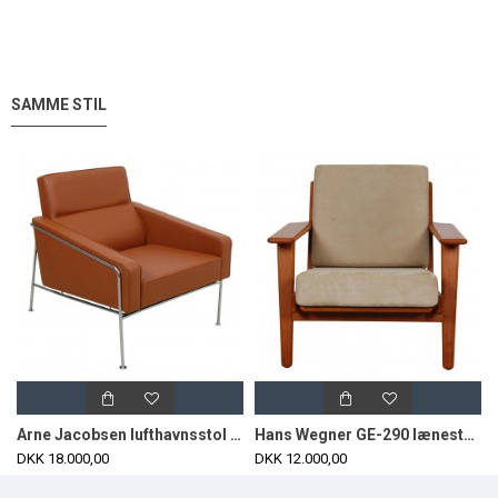
SAMME STIL
Arne Jacobsen lufthavnsstol i nypolstret Valnød anilin læder
Hans Wegner GE-290 lænestol af valnød og beige stof
DKK 18.000,00
DKK 12.000,00