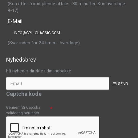
(Kun efter forudgående aftale - 30 minutter: Kun hverdage
9-17)
E-Mail
INFO@CPH-CLASSIC.COM
(Svar inden for 24 timer - hverdage)
Nyhedsbrev
Få nyheder direkte i din indbakke
SEND
Captcha kode
Gennemfør Captcha
validering herunder