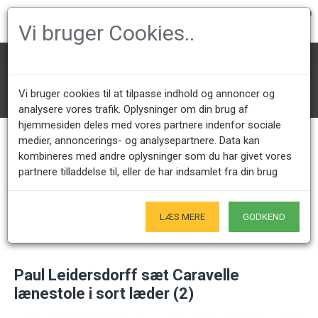
0
Vi bruger Cookies..
Designer lænestole
Andre designer lænestole
Lænestole
Vi bruger cookies til at tilpasse indhold og annoncer og
Paul Leidersdorff sæt Caravelle lænestole i sort læder (2)
analysere vores trafik. Oplysninger om din brug af
hjemmesiden deles med vores partnere indenfor sociale
medier, annoncerings- og analysepartnere. Data kan
kombineres med andre oplysninger som du har givet vores
Kundeservice +45 28491875
Åbningstider showroom
partnere tilladdelse til, eller de har indsamlet fra din brug
Mandag - Fredag 9.00 - 17.00
Kun på forudgående aftale - Hverdage
Kun Originale varer
LÆS MERE
GODKEND
- Naturligvis
Paul Leidersdorff sæt Caravelle
lænestole i sort læder (2)