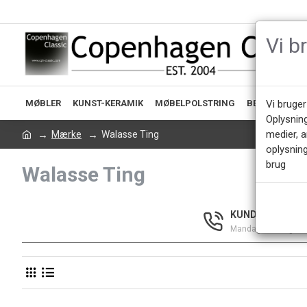
Vi b
MØBLER
KUNST-KERAMIK
MØBELPOLSTRING
BELYSNING
Vi bruger
Oplysnin
medier, 
Mærke
Walasse Ting
oplysning
brug
Walasse Ting
KUNDESERVICE +
Mandag - Fredag 9.0