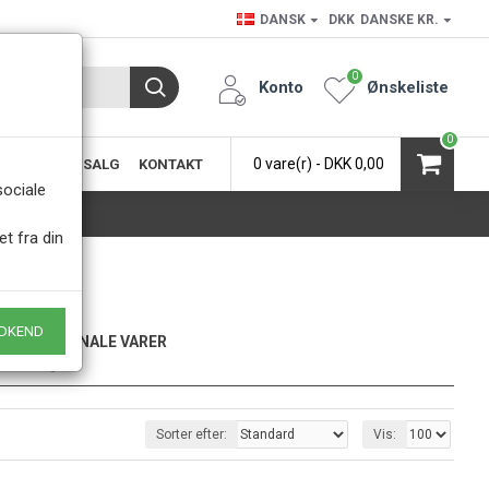
DANSK
DKK
DANSKE KR.
0
Konto
Ønskeliste
0
0 vare(r) - DKK 0,00
SIC
KØB & SALG
KONTAKT
.
sociale
et fra din
DKEND
KUN ORIGINALE VARER
- Naturligvis
Sorter efter:
Vis: