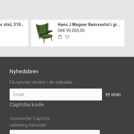
Arne Jacobsen syver stol, 3107, nypolstret i cognac classic læder
Hans J Wegner Bamsestol i grønt Hallingdal stof
DKK 90.000,00
Nyhedsbrev
Få nyheder direkte i din indbakke
SEND
Captcha kode
:
Gennemfør Captcha
validering herunder