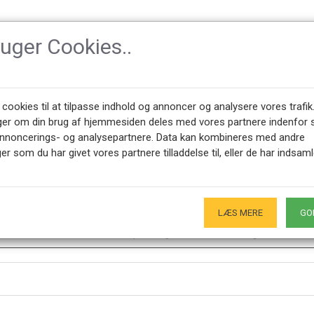
ruger Cookies..
TILBEHØR
DESIGNER
NYHEDER
OM CPH-CLAS
 cookies til at tilpasse indhold og annoncer og analysere vores trafik
ger om din brug af hjemmesiden deles med vores partnere indenfor 
annoncerings- og analysepartnere. Data kan kombineres med andre
er som du har givet vores partnere tilladdelse til, eller de har indsaml
LÆS MERE
GO
45 28491875
ÅBNINGSTIDER SHOWROOM
0 - 17.00
Kun på forudgående aftale - Hverdage