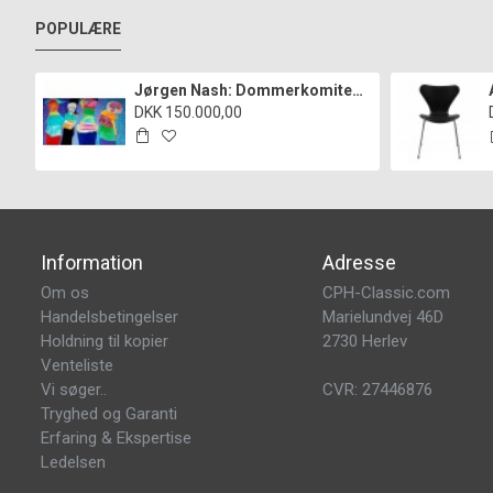
POPULÆRE
Jørgen Nash: Dommerkomiteen i Statens hemmelige kunstfond", cd
DKK 150.000,00
Information
Adresse
Om os
CPH-Classic.com
Handelsbetingelser
Marielundvej 46D
Holdning til kopier
2730 Herlev
Venteliste
Vi søger..
CVR: 27446876
Tryghed og Garanti
Erfaring & Ekspertise
Ledelsen