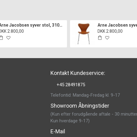
Arne Jacobsen syver stol, 3107, nypolstret i sort classic læder
DKK 2.800,00
DKK 2.800,00
Kontakt Kundeservice:
+45 28491875
Telefontid: Mandag-Fredag kl. 9-17
Showroom Åbningstider
(Kun efter forudgående aftale - 30 minutter
Kun hverdage 9-17)
E-Mail