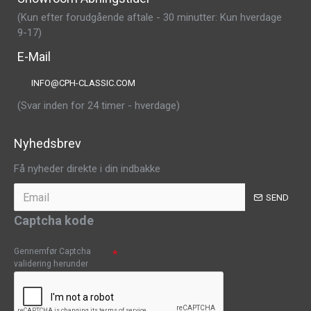
(Kun efter forudgående aftale - 30 minutter: Kun hverdage
9-17)
E-Mail
INFO@CPH-CLASSIC.COM
(Svar inden for 24 timer - hverdage)
Nyhedsbrev
Få nyheder direkte i din indbakke
SEND
Captcha kode
Gennemfør Captcha
validering herunder