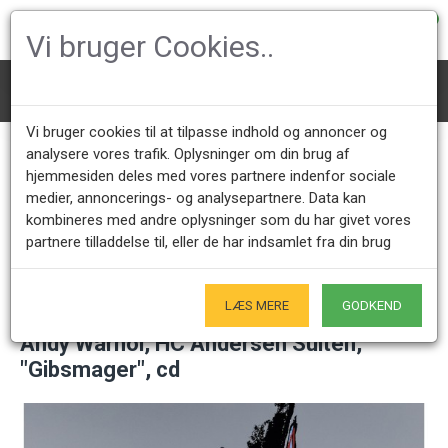
0
Vi bruger Cookies..
Kunst
Andy Warhol, HC Andersen Suiten, "Gibsmager", cd
Vi bruger cookies til at tilpasse indhold og annoncer og
analysere vores trafik. Oplysninger om din brug af
hjemmesiden deles med vores partnere indenfor sociale
Kundeservice +45 28491875
Åbningstider showroom
medier, annoncerings- og analysepartnere. Data kan
Mandag - Fredag 9.00 - 17.00
Kun på forudgående aftale - Hverdage
kombineres med andre oplysninger som du har givet vores
partnere tilladdelse til, eller de har indsamlet fra din brug
Kun Originale varer
- Naturligvis
LÆS MERE
GODKEND
Andy Warhol, HC Andersen Suiten,
"Gibsmager", cd