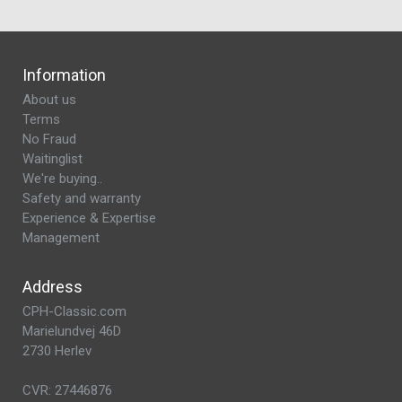
Information
About us
Terms
No Fraud
Waitinglist
We're buying..
Safety and warranty
Experience & Expertise
Management
Address
CPH-Classic.com
Marielundvej 46D
2730 Herlev
CVR: 27446876