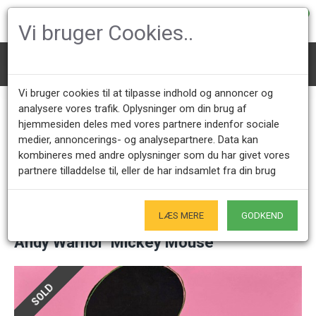
0
Vi bruger Cookies..
Art
Andy Warhol "Mickey Mouse"
Vi bruger cookies til at tilpasse indhold og annoncer og
analysere vores trafik. Oplysninger om din brug af
hjemmesiden deles med vores partnere indenfor sociale
Call us +45 28491875
Showroom opening hours
medier, annoncerings- og analysepartnere. Data kan
Mon - Fri 9.00 - 17.00
Only by appointment - Weekdays
kombineres med andre oplysninger som du har givet vores
partnere tilladdelse til, eller de har indsamlet fra din brug
Only Originals
- of course
LÆS MERE
GODKEND
Andy Warhol "Mickey Mouse"
SOLD