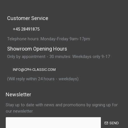
Customer Service
+45 28491875
Telephone hours: Monday-Friday 9am-17pm
Showroom Opening Hours
Only by appointment - 30 minutes: Weekdays only 9-17
INFO@CPH-CLASSIC.COM
(Will reply within 24 hours - weekdays)
Newsletter
Stay up to date with news and promotions by signing up for
our newsletter
SEND