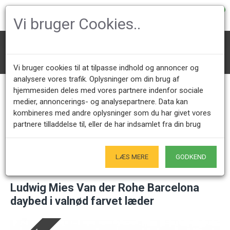
0
Vi bruger Cookies..
Daybeds
Mies van Der Rohe Daybeds
Ludwig Mies Van der Rohe Barcelona daybed i valnød farvet læder
Vi bruger cookies til at tilpasse indhold og annoncer og
analysere vores trafik. Oplysninger om din brug af
hjemmesiden deles med vores partnere indenfor sociale
medier, annoncerings- og analysepartnere. Data kan
Kundeservice +45 28491875
Åbningstider showroom
kombineres med andre oplysninger som du har givet vores
Mandag - Fredag 9.00 - 17.00
Kun på forudgående aftale - Hverdage
partnere tilladdelse til, eller de har indsamlet fra din brug
Kun Originale varer
- Naturligvis
LÆS MERE
GODKEND
Ludwig Mies Van der Rohe Barcelona
daybed i valnød farvet læder