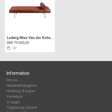
Ludwig Mies Van der Rohe Barcelona daybed i valnød farvet læder
DKK 79.000,00
Information
Om os
Handelsbetingelser
Holdning til kopier
Venteliste
Vi søger..
Tryghed og Garanti