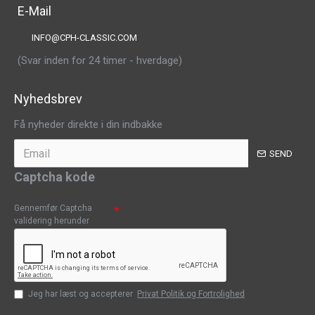
E-Mail
INFO@CPH-CLASSIC.COM
(Svar inden for 24 timer - hverdage)
Nyhedsbrev
Få nyheder direkte i din indbakke
SEND
Captcha kode
Gennemfør Captcha
validering herunder
Jeg har læst og accepterer
Privat Politik og Fortrolighed