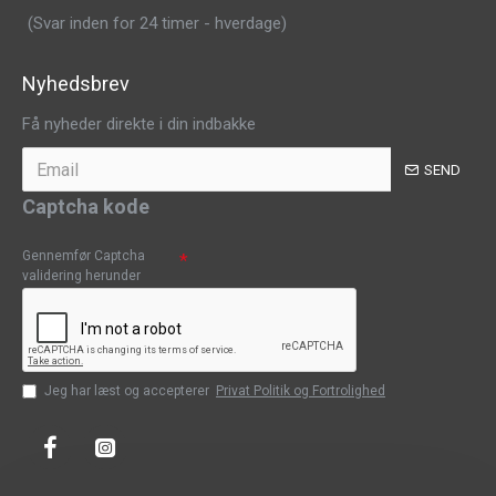
(Svar inden for 24 timer - hverdage)
Nyhedsbrev
Få nyheder direkte i din indbakke
SEND
Captcha kode
Gennemfør Captcha
validering herunder
Jeg har læst og accepterer
Privat Politik og Fortrolighed