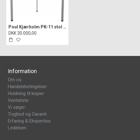
Poul Kjærholm PK-11 stol i Nevada læder
DKK 30.000,00
Information
Om os
Handelsbetingelser
Holdning til kopier
Venteliste
Vi søger..
Tryghed og Garanti
Erfaring & Ekspertise
Ledelsen