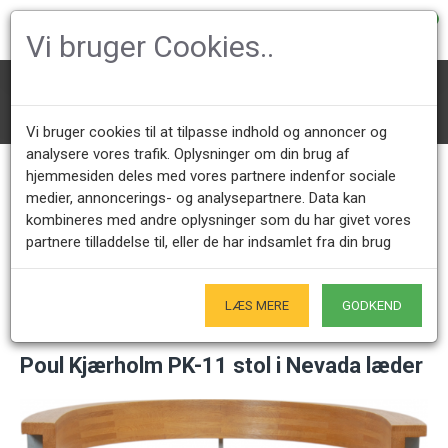
0
Vi bruger Cookies..
Designer Stole
Andre Designer Stole
Poul Kjærholm PK-11 stol i Nevada læder
Vi bruger cookies til at tilpasse indhold og annoncer og
analysere vores trafik. Oplysninger om din brug af
hjemmesiden deles med vores partnere indenfor sociale
medier, annoncerings- og analysepartnere. Data kan
Kundeservice +45 28491875
Åbningstider showroom
kombineres med andre oplysninger som du har givet vores
Mandag - Fredag 9.00 - 17.00
Kun på forudgående aftale - Hverdage
partnere tilladdelse til, eller de har indsamlet fra din brug
Kun Originale varer
- Naturligvis
LÆS MERE
GODKEND
Poul Kjærholm PK-11 stol i Nevada læder