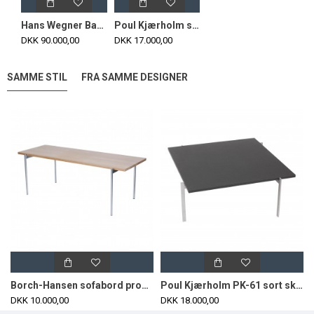
Hans Wegner Bamsestol nybetrukket med gråt Hallingdal stof
Poul Kjærholm skammel, model PK 33 udført i sort classic læder
DKK 90.000,00
DKK 17.000,00
SAMME STIL
FRA SAMME DESIGNER
Borch-Hansen sofabord produceret af Fritz Hansen
Poul Kjærholm PK-61 sort skiffer bord 80x80
DKK 10.000,00
DKK 18.000,00