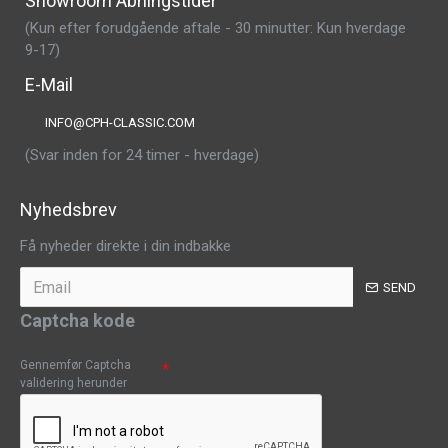
Showroom Åbningstider
(Kun efter forudgående aftale - 30 minutter: Kun hverdage
9-17)
E-Mail
INFO@CPH-CLASSIC.COM
(Svar inden for 24 timer - hverdage)
Nyhedsbrev
Få nyheder direkte i din indbakke
SEND
Captcha kode
Gennemfør Captcha
validering herunder