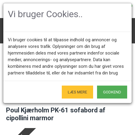
0
Vi bruger Cookies..
Borde
Poul Kjærholm borde
Poul Kjærholm PK-61 sofabord af cipollini marmor
Vi bruger cookies til at tilpasse indhold og annoncer og
analysere vores trafik. Oplysninger om din brug af
hjemmesiden deles med vores partnere indenfor sociale
medier, annoncerings- og analysepartnere. Data kan
Kundeservice +45 28491875
Åbningstider showroom
kombineres med andre oplysninger som du har givet vores
Mandag - Fredag 9.00 - 17.00
Kun på forudgående aftale - Hverdage
partnere tilladdelse til, eller de har indsamlet fra din brug
Kun Originale varer
- Naturligvis
LÆS MERE
GODKEND
Poul Kjærholm PK-61 sofabord af
cipollini marmor