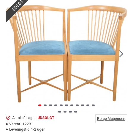
SOLGT
Antal på Lager:
UDSOLGT
Børge Mogensen
Varenr.:
12291
Leveringstid:
1-2 uger