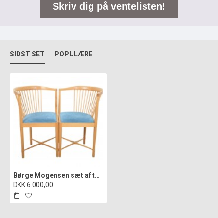
Skriv dig på ventelisten!
SIDST SET
POPULÆRE
Børge Mogensen sæt af to Ruder Konge stole 1970'erne
DKK 6.000,00