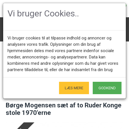
0
Vi bruger Cookies..
Designer Stole
Andre Designer Stole
Børge Mogensen sæt af to Ruder Konge stole 1970'erne
Vi bruger cookies til at tilpasse indhold og annoncer og
analysere vores trafik. Oplysninger om din brug af
hjemmesiden deles med vores partnere indenfor sociale
medier, annoncerings- og analysepartnere. Data kan
Kundeservice +45 28491875
Åbningstider showroom
kombineres med andre oplysninger som du har givet vores
Mandag - Fredag 9.00 - 17.00
Kun på forudgående aftale - Hverdage
partnere tilladdelse til, eller de har indsamlet fra din brug
Kun Originale varer
- Naturligvis
LÆS MERE
GODKEND
Børge Mogensen sæt af to Ruder Konge
stole 1970'erne