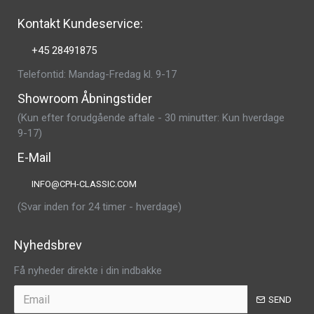
Kontakt Kundeservice:
+45 28491875
Telefontid: Mandag-Fredag kl. 9-17
Showroom Åbningstider
(Kun efter forudgående aftale - 30 minutter: Kun hverdage
9-17)
E-Mail
INFO@CPH-CLASSIC.COM
(Svar inden for 24 timer - hverdage)
Nyhedsbrev
Få nyheder direkte i din indbakke
SEND