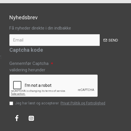
Nyhedsbrev
Få nyheder direkte i din indbakke
SEND
Captcha kode
:
Gennemfør Captcha
validering herunder
Jeg har læst og accepterer
Privat Politik og Fortrolighed