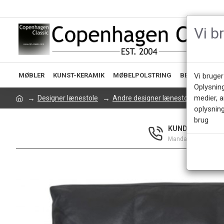
Vi b
MØBLER
KUNST-KERAMIK
MØBELPOLSTRING
BELYSNING
Vi bruger
Oplysnin
medier, 
Designer lænestole
Andre designer lænestole
Fabr
oplysning
brug
KUNDESERVICE +
Mandag - Fredag 9.0