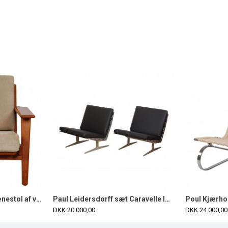
Hans Wegner GE-290 lænestol af valnød og beige stof
Paul Leidersdorff sæt Caravelle lænestole i sort læder (2)
DKK 20.000,00
DKK 24.000,00