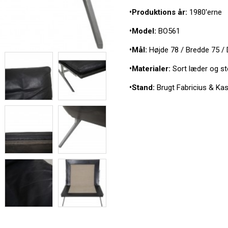
•Produktions år:
1980'erne
•Model:
BO561
•Mål:
Højde 78 / Bredde 75 /
•Materialer:
Sort læder og ste
•Stand:
Brugt Fabricius & Kas