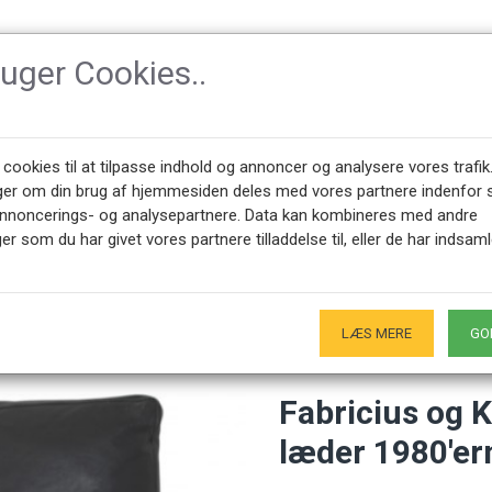
ruger Cookies..
TILBEHØR
DESIGNER
NYHEDER
OM CPH-CLAS
 cookies til at tilpasse indhold og annoncer og analysere vores trafik
ger om din brug af hjemmesiden deles med vores partnere indenfor 
annoncerings- og analysepartnere. Data kan kombineres med andre
icius og Kastholm BO561 lænestol i sort læder 1980'erne
er som du har givet vores partnere tilladdelse til, eller de har indsaml
45 28491875
ÅBNINGSTIDER SHOWROOM
0 - 17.00
Kun på forudgående aftale - Hverdage
LÆS MERE
GO
Fabricius og 
læder 1980'er