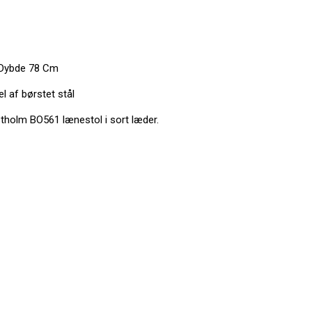
 Dybde 78 Cm
l af børstet stål
tholm BO561 lænestol i sort læder.