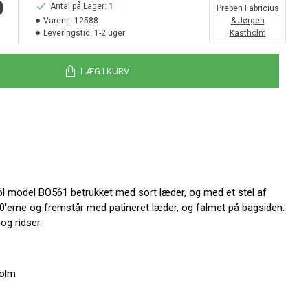
0
Antal på Lager:
1
Preben Fabricius
Varenr.:
12588
& Jørgen
Leveringstid:
1-2 uger
Kastholm
LÆG I KURV
l model BO561 betrukket med sort læder, og med et stel af
980'erne og fremstår med patineret læder, og falmet på bagsiden.
og ridser.
holm