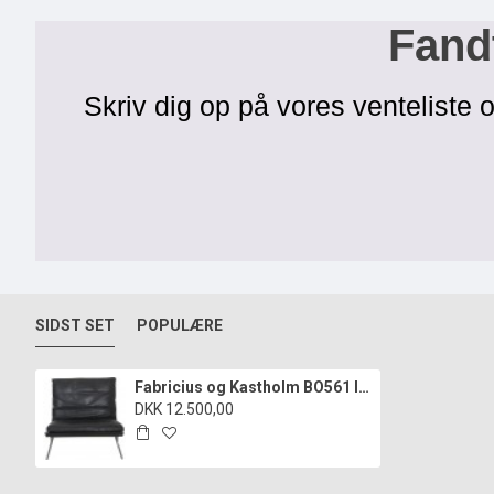
Fandt
Skriv dig op på vores venteliste o
SIDST SET
POPULÆRE
Fabricius og Kastholm BO561 lænestol i sort læder 1980'erne
DKK 12.500,00