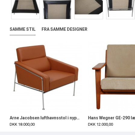
SAMME STIL
FRA SAMME DESIGNER
Arne Jacobsen lufthavnsstol i nypolstret Valnød anilin læder
DKK 18.000,00
DKK 12.000,00