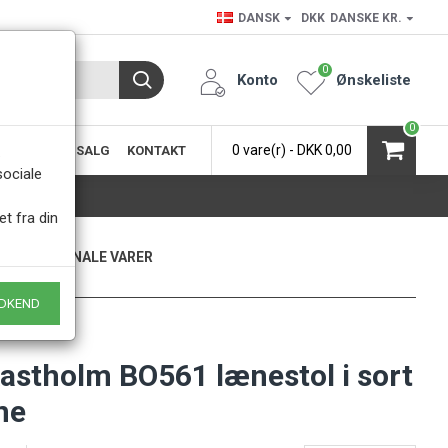
DANSK
DKK
DANSKE KR.
0
Konto
Ønskeliste
0
0 vare(r) - DKK 0,00
SIC
KØB & SALG
KONTAKT
.
sociale
et fra din
KUN ORIGINALE VARER
- Naturligvis
DKEND
Kastholm BO561 lænestol i sort
ne