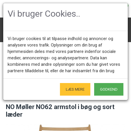
0
Vi bruger Cookies..
Designer Stole
Andre Designer Stole
NO Møller NO62 armstol i bøg og sort læder
Vi bruger cookies til at tilpasse indhold og annoncer og
analysere vores trafik. Oplysninger om din brug af
hjemmesiden deles med vores partnere indenfor sociale
medier, annoncerings- og analysepartnere. Data kan
Kundeservice +45 28491875
Åbningstider showroom
kombineres med andre oplysninger som du har givet vores
Mandag - Fredag 9.00 - 17.00
Kun på forudgående aftale - Hverdage
partnere tilladdelse til, eller de har indsamlet fra din brug
Kun Originale varer
- Naturligvis
LÆS MERE
GODKEND
NO Møller NO62 armstol i bøg og sort
læder