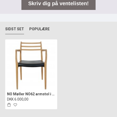
Skriv dig på ventelisten!
SIDST SET
POPULÆRE
NO Møller NO62 armstol i bøg og sort læder
DKK 6.000,00