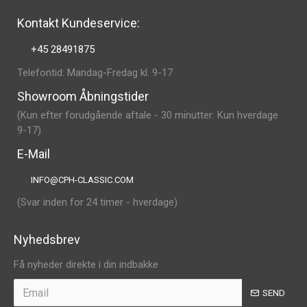
Kontakt Kundeservice:
+45 28491875
Telefontid: Mandag-Fredag kl. 9-17
Showroom Åbningstider
(Kun efter forudgående aftale - 30 minutter: Kun hverdage
9-17)
E-Mail
INFO@CPH-CLASSIC.COM
(Svar inden for 24 timer - hverdage)
Nyhedsbrev
Få nyheder direkte i din indbakke
SEND