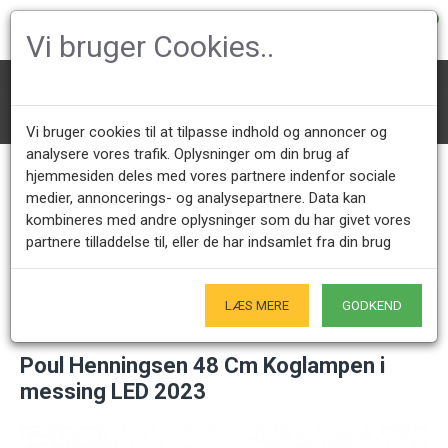
0
Vi bruger Cookies..
Belysning
PH Lamper
PH loftlamper
PH Kogler
Poul Henningsen 48 Cm Koglampen i messing LED 2023
Vi bruger cookies til at tilpasse indhold og annoncer og
analysere vores trafik. Oplysninger om din brug af
hjemmesiden deles med vores partnere indenfor sociale
medier, annoncerings- og analysepartnere. Data kan
Kundeservice +45 28491875
Åbningstider showroom
kombineres med andre oplysninger som du har givet vores
Mandag - Fredag 9.00 - 17.00
Kun på forudgående aftale - Hverdage
partnere tilladdelse til, eller de har indsamlet fra din brug
Kun Originale varer
- Naturligvis
LÆS MERE
GODKEND
Poul Henningsen 48 Cm Koglampen i
messing LED 2023