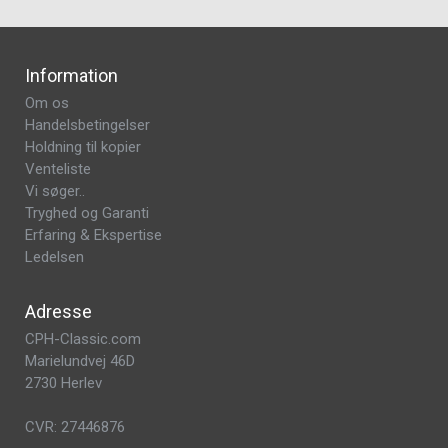
Information
Om os
Handelsbetingelser
Holdning til kopier
Venteliste
Vi søger..
Tryghed og Garanti
Erfaring & Ekspertise
Ledelsen
Adresse
CPH-Classic.com
Marielundvej 46D
2730 Herlev
CVR: 27446876