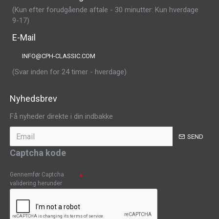
(Kun efter forudgående aftale - 30 minutter: Kun hverdage
9-17)
E-Mail
INFO@CPH-CLASSIC.COM
(Svar inden for 24 timer - hverdage)
Nyhedsbrev
Få nyheder direkte i din indbakke
SEND
Captcha kode
Gennemfør Captcha
validering herunder