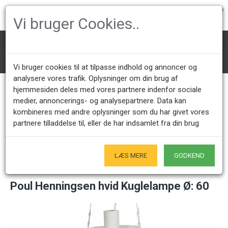
0
Vi bruger Cookies..
Belysning
PH Lamper
PH loftlamper
Poul Henningsen hvid Kuglelampe Ø: 60
Vi bruger cookies til at tilpasse indhold og annoncer og
analysere vores trafik. Oplysninger om din brug af
hjemmesiden deles med vores partnere indenfor sociale
medier, annoncerings- og analysepartnere. Data kan
Kundeservice +45 28491875
Åbningstider showroom
kombineres med andre oplysninger som du har givet vores
Mandag - Fredag 9.00 - 17.00
Kun på forudgående aftale - Hverdage
partnere tilladdelse til, eller de har indsamlet fra din brug
Kun Originale varer
- Naturligvis
LÆS MERE
GODKEND
Poul Henningsen hvid Kuglelampe Ø: 60