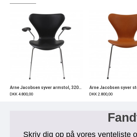
Arne Jacobsen syver stol, 3107, nypolstret i sort classic læder
Arne Jacobsen syver armstol, 3207, nypolstret i sort classic læder
DKK 4.800,00
DKK 2.800,00
Fandt
Skriv dig op på vores venteliste o