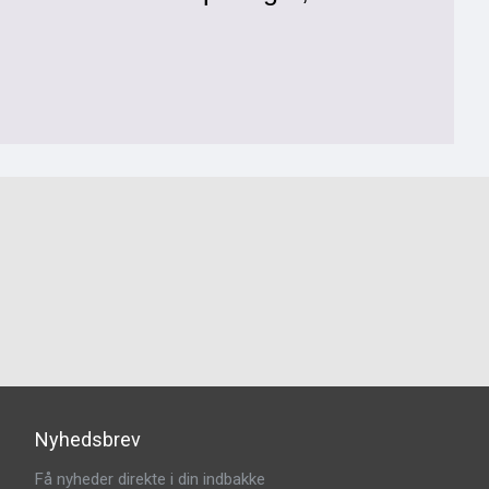
Nyhedsbrev
Få nyheder direkte i din indbakke