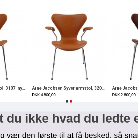
Arne Jacobsen syver stol, 3107, nypolstret i cognac classic læder
Arne Jacobsen Syver armstol, 3207, nypolstret i Classic cognac læder
DKK 4.800,00
DKK 2.800,00
 du ikke hvad du ledte 
g vær den første til at få besked, så sna