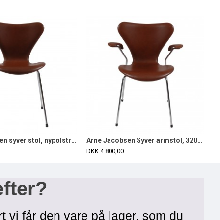
Arne Jacobsen syver stol, nypolstret 3107 i mokka classic læder
Arne Jacobsen Syver armstol, 3207, nypolstret i mokka classic læder
DKK 4.800,00
efter?
rt vi får den vare på lager, som du