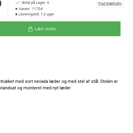
0
Antal på Lager:
6
Poul Kjærholm
Varenr.:
11704
Leveringstid:
1-2 uger
LÆG I KURV
trukket med sort nevada læder og med stel af stål. Stolen er
 istandsat og monteret med nyt læder.