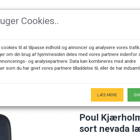
ruger Cookies..
TILBEHØR
DESIGNER
NYHEDER
OM CPH-CLAS
 cookies til at tilpasse indhold og annoncer og analysere vores trafik
ger om din brug af hjemmesiden deles med vores partnere indenfor 
annoncerings- og analysepartnere. Data kan kombineres med andre
 PK-8 stol nybetrukket med sort nevada læder
er som du har givet vores partnere tilladdelse til, eller de har indsaml
45 28491875
ÅBNINGSTIDER SHOWROOM
0 - 17.00
Kun på forudgående aftale - Hverdage
LÆS MERE
GO
Poul Kjærholm
sort nevada l