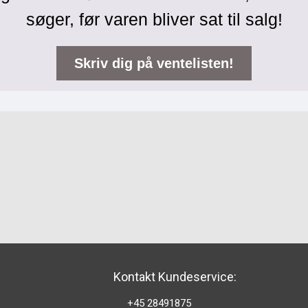
søger, før varen bliver sat til salg!
Skriv dig på ventelisten!
Kontakt Kundeservice:
+45 28491875