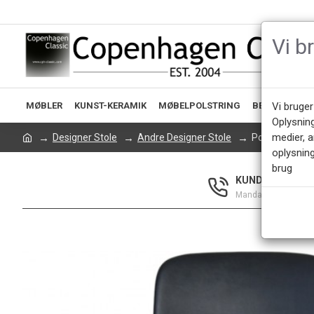
Vi b
MØBLER
KUNST-KERAMIK
MØBELPOLSTRING
BELYSNING
Vi bruger
Oplysnin
medier, 
Designer Stole
Andre Designer Stole
Poul Kjærholm
oplysning
brug
KUNDESERVICE +
Mandag - Fredag 9.0