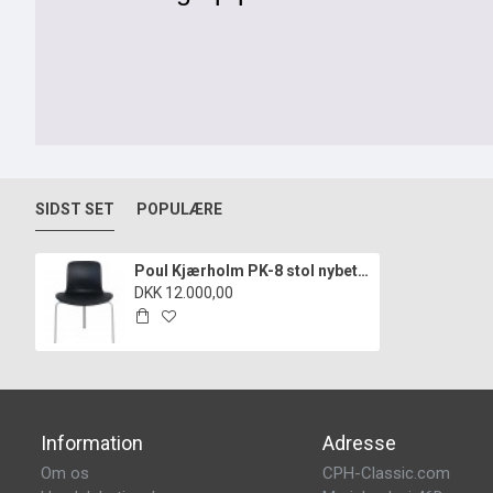
SIDST SET
POPULÆRE
Poul Kjærholm PK-8 stol nybetrukket med sort nevada læder
DKK 12.000,00
Information
Adresse
Om os
CPH-Classic.com