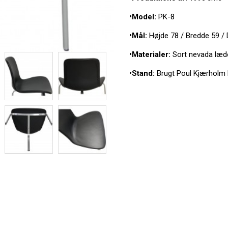
•Model:
PK-8
•Mål:
Højde 78 / Bredde 59 /
•Materialer:
Sort nevada læder
•Stand:
Brugt Poul Kjærholm P