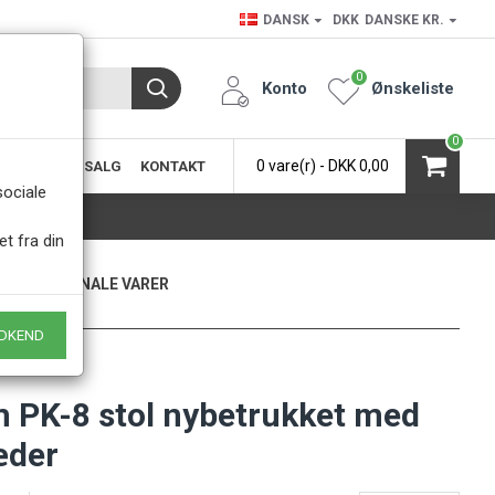
DANSK
DKK
DANSKE KR.
0
Konto
Ønskeliste
0
0 vare(r) - DKK 0,00
SIC
KØB & SALG
KONTAKT
.
sociale
et fra din
KUN ORIGINALE VARER
- Naturligvis
DKEND
 PK-8 stol nybetrukket med
æder