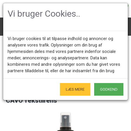
0
Vi bruger Cookies..
Plejeprodukter
CAVO Tekstilrens
Vi bruger cookies til at tilpasse indhold og annoncer og
analysere vores trafik. Oplysninger om din brug af
hjemmesiden deles med vores partnere indenfor sociale
Kundeservice +45 28491875
Åbningstider showroom
medier, annoncerings- og analysepartnere. Data kan
Mandag - Fredag 9.00 - 17.00
Kun på forudgående aftale - Hverdage
kombineres med andre oplysninger som du har givet vores
partnere tilladdelse til, eller de har indsamlet fra din brug
Kun Originale varer
- Naturligvis
LÆS MERE
GODKEND
CAVO Tekstilrens