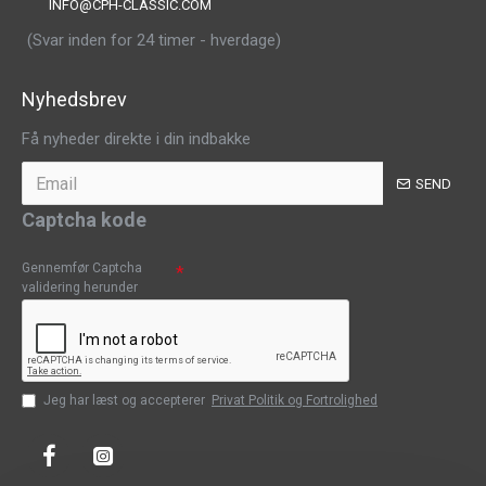
INFO@CPH-CLASSIC.COM
(Svar inden for 24 timer - hverdage)
Nyhedsbrev
Få nyheder direkte i din indbakke
SEND
Captcha kode
Gennemfør Captcha
validering herunder
Jeg har læst og accepterer
Privat Politik og Fortrolighed