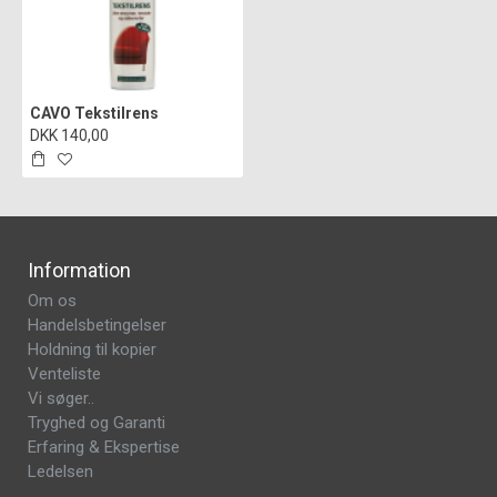
CAVO Tekstilrens
DKK 140,00
Information
Om os
Handelsbetingelser
Holdning til kopier
Venteliste
Vi søger..
Tryghed og Garanti
Erfaring & Ekspertise
Ledelsen