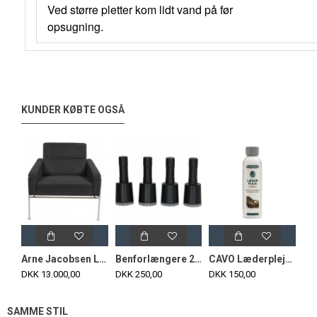
Ved større pletter kom lidt vand på før
opsugning.
KUNDER KØBTE OGSÅ
Arne Jacobsen Lufthavnsstol i mørkegråt stof
Benforlængere 2 cm til Arne Jacobsen syver stole (4 stk)
CAVO Læderpleje Original
DKK 13.000,00
DKK 250,00
DKK 150,00
SAMME STIL