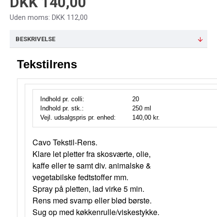
DKK 140,00
Uden moms: DKK 112,00
BESKRIVELSE
Tekstilrens
Indhold pr. colli:
20
Indhold pr. stk.:
250 ml
Vejl. udsalgspris pr. enhed:
140,00 kr.
Cavo Tekstil-Rens.
Klare let pletter fra skosværte, olie,
kaffe eller te samt div. animalske &
vegetabilske fedtstoffer mm.
Spray på pletten, lad virke 5 min.
Rens med svamp eller blød børste.
Sug op med køkkenrulle/viskestykke.