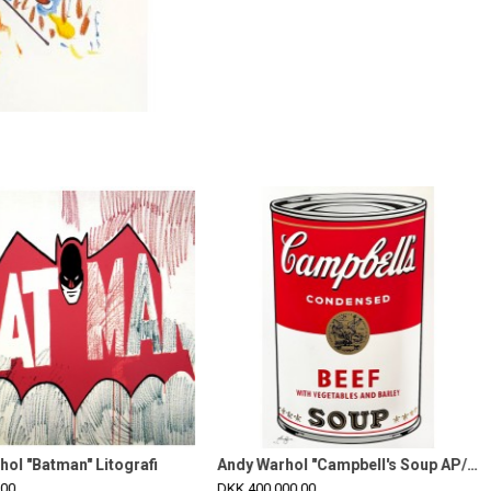
Henry Heerup 1907-1993. .Litografi i farver.
Andy Warhol "Batman" Litografi
DKK 6.000,00
DKK 400.000,0