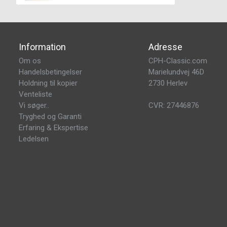
Information
Adresse
Om os
CPH-Classic.com
Handelsbetingelser
Marielundvej 46D
Holdning til kopier
2730 Herlev
Venteliste
Vi søger..
CVR: 27446876
Tryghed og Garanti
Erfaring & Ekspertise
Ledelsen