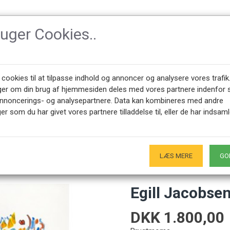
ruger Cookies..
TILBEHØR
DESIGNER
NYHEDER
OM CPH-CLAS
 cookies til at tilpasse indhold og annoncer og analysere vores trafik
ger om din brug af hjemmesiden deles med vores partnere indenfor 
annoncerings- og analysepartnere. Data kan kombineres med andre
er som du har givet vores partnere tilladdelse til, eller de har indsaml
45 28491875
ÅBNINGSTIDER SHOWROOM
0 - 17.00
Kun på forudgående aftale - Hverdage
LÆS MERE
GO
Egill Jacobsen
DKK 1.800,00