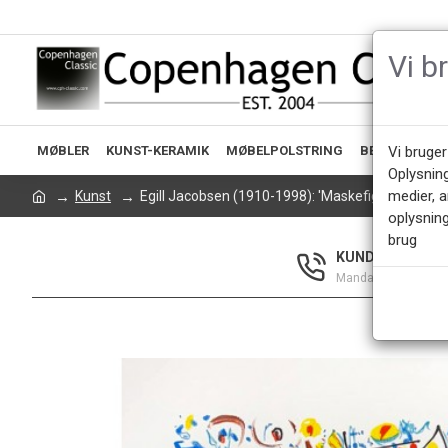
Vi b
MØBLER
KUNST-KERAMIK
MØBELPOLSTRING
BELYSNING
Vi bruger
Oplysnin
medier, 
Kunst
Egill Jacobsen (1910-1998): 'Maskefigur'.
oplysning
brug
KUNDESERVICE +
Mandag - Fredag 9.0