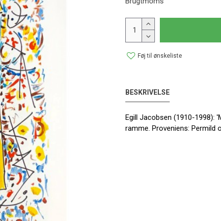
Brugtmoms
Føj til ønskeliste
BESKRIVELSE
Egill Jacobsen (1910-1998): 'Ma
ramme. Proveniens: Permild o