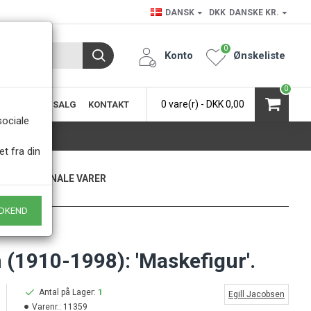
DANSK
DKK
DANSKE KR.
0
Konto
Ønskeliste
0
0 vare(r) - DKK 0,00
SIC
KØB & SALG
KONTAKT
.
sociale
et fra din
KUN ORIGINALE VARER
- Naturligvis
DKEND
 (1910-1998): 'Maskefigur'.
Antal på Lager:
1
Egill Jacobsen
Varenr.:
11359