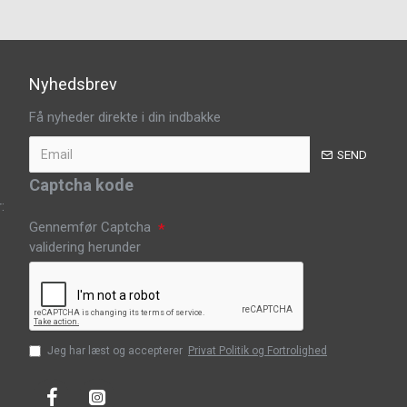
Nyhedsbrev
Få nyheder direkte i din indbakke
SEND
Captcha kode
:
Gennemfør Captcha
validering herunder
Jeg har læst og accepterer
Privat Politik og Fortrolighed