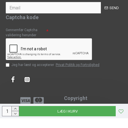
SEND
Captcha kode
Gennemfør Captcha
validering herunder
Jeg har læst og accepterer
Privat Politik og Fortrolighed
Copyright
Copyright © 2023, CPH-Classic
LÆG I KURV
J-Web