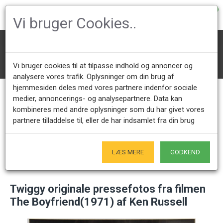
0
Vi bruger Cookies..
Fotos
Twiggy originale pressefotos fra filmen The Boyfriend(1971) af Ken R
ussell
Vi bruger cookies til at tilpasse indhold og annoncer og
analysere vores trafik. Oplysninger om din brug af
hjemmesiden deles med vores partnere indenfor sociale
medier, annoncerings- og analysepartnere. Data kan
Kundeservice +45 28491875
Åbningstider showroom
kombineres med andre oplysninger som du har givet vores
Mandag - Fredag 9.00 - 17.00
Kun på forudgående aftale - Hverdage
partnere tilladdelse til, eller de har indsamlet fra din brug
Kun Originale varer
LÆS MERE
GODKEND
- Naturligvis
Twiggy originale pressefotos fra filmen
The Boyfriend(1971) af Ken Russell