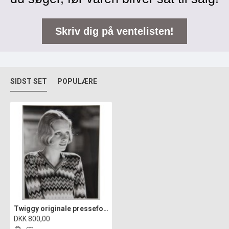
Skriv dig på ventelisten!
SIDST SET
POPULÆRE
Twiggy originale pressefotos fra filmen The Boyfriend(1971) af Ken Russell
DKK 800,00