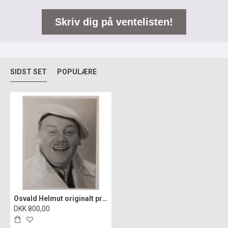
Skriv dig på ventelisten!
SIDST SET
POPULÆRE
Osvald Helmut originalt pressefoto
DKK 800,00