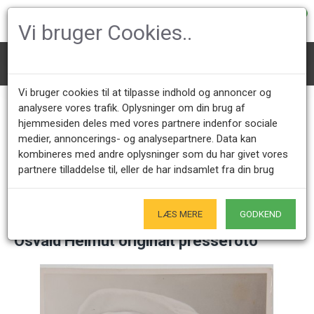
0
Vi bruger Cookies..
Fotos
Osvald Helmut originalt pressefoto
Vi bruger cookies til at tilpasse indhold og annoncer og
analysere vores trafik. Oplysninger om din brug af
hjemmesiden deles med vores partnere indenfor sociale
Kundeservice +45 28491875
Åbningstider showroom
medier, annoncerings- og analysepartnere. Data kan
Mandag - Fredag 9.00 - 17.00
Kun på forudgående aftale - Hverdage
kombineres med andre oplysninger som du har givet vores
partnere tilladdelse til, eller de har indsamlet fra din brug
Kun Originale varer
- Naturligvis
LÆS MERE
GODKEND
Osvald Helmut originalt pressefoto