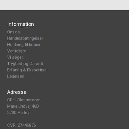
Information
Om os
Handelsbetingelser
Holdning til kopier
Venteliste
Vi søger..
Tryghed og Garanti
Erfaring & Ekspertise
Ledelsen
Adresse
CPH-Classic.com
Marielundvej 46D
2730 Herlev
CVR: 27446876