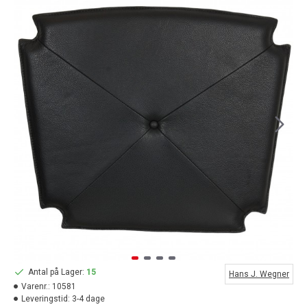
Antal på Lager:
15
Hans J. Wegner
Varenr.:
10581
Leveringstid:
3-4 dage