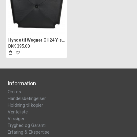
Hynde til Wegner CH24 Y-stol i sort læder med knap
DKK 395,00
Information
Om os
Handelsbetingelser
Holdning til kopier
Venteliste
Vi søger..
Tryghed og Garanti
Erfaring & Ekspertise