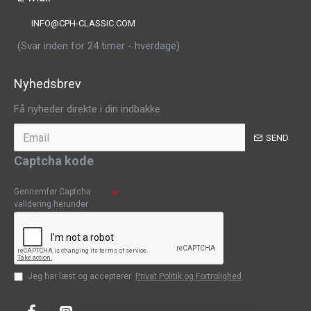
INFO@CPH-CLASSIC.COM
(Svar inden for 24 timer - hverdage)
Nyhedsbrev
Få nyheder direkte i din indbakke
SEND
Captcha kode
Gennemfør Captcha
validering herunder
Jeg har læst og accepterer
Privat Politik og Fortrolighed