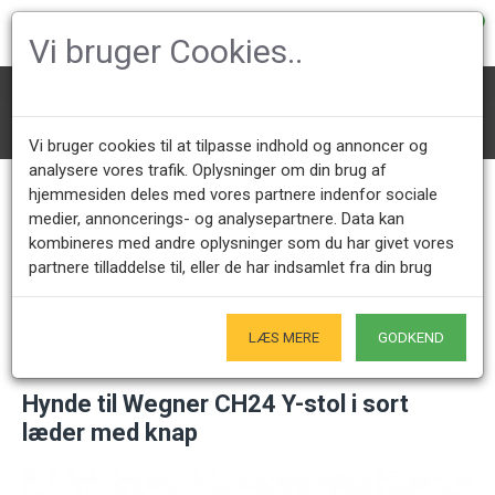
0
Vi bruger Cookies..
Tilbehør
Hynder
Hynde til Wegner CH24 Y-stol i sort læder med knap
Vi bruger cookies til at tilpasse indhold og annoncer og
analysere vores trafik. Oplysninger om din brug af
hjemmesiden deles med vores partnere indenfor sociale
medier, annoncerings- og analysepartnere. Data kan
Kundeservice +45 28491875
Åbningstider showroom
kombineres med andre oplysninger som du har givet vores
Mandag - Fredag 9.00 - 17.00
Kun på forudgående aftale - Hverdage
partnere tilladdelse til, eller de har indsamlet fra din brug
Kun Originale varer
- Naturligvis
LÆS MERE
GODKEND
Hynde til Wegner CH24 Y-stol i sort
læder med knap