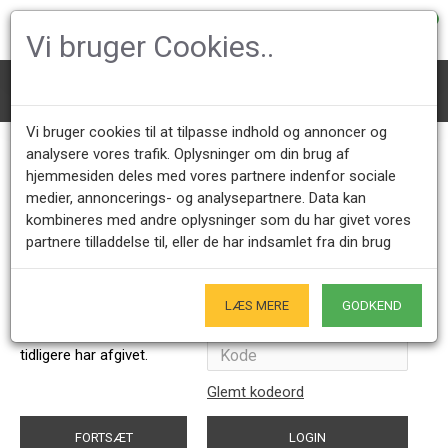
0
Vi bruger Cookies..
Konto
Login
Vi bruger cookies til at tilpasse indhold og annoncer og
Login på konto
analysere vores trafik. Oplysninger om din brug af
hjemmesiden deles med vores partnere indenfor sociale
medier, annoncerings- og analysepartnere. Data kan
Ny kunde
Eksisterende kunde
kombineres med andre oplysninger som du har givet vores
partnere tilladdelse til, eller de har indsamlet fra din brug
Ved at oprette en konto
E-mail adresse
vil du kunne handle
hurtigere, være opdateret
LÆS MERE
GODKEND
på en ordre, samt holde
Kode
styr på de ordrer, du
tidligere har afgivet.
Glemt kodeord
FORTSÆT
LOGIN