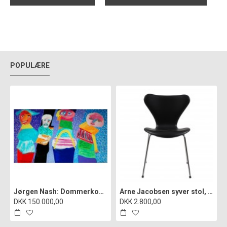
POPULÆRE
Jørgen Nash: Dommerkomiteen i Statens hemmelige kunstfond", cd
Arne Jacobsen syver stol, 3107, nypolstret i sort classic læder
DKK 150.000,00
DKK 2.800,00