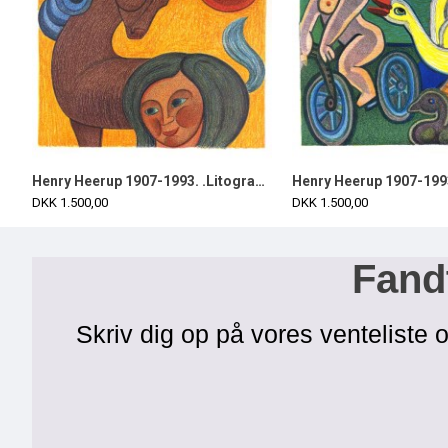
Bronze statuette i form af poserende kvinde H: 46
Henry Heerup 1907-1993. .Litografi i farver.
DKK 1.500,00
DKK 1.500,00
Fandt
Skriv dig op på vores venteliste o