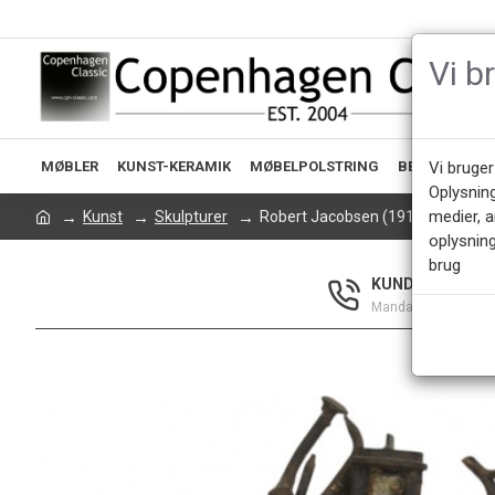
Vi b
MØBLER
KUNST-KERAMIK
MØBELPOLSTRING
BELYSNING
Vi bruger
Oplysnin
medier, 
Kunst
Skulpturer
Robert Jacobsen (1912-1993) Jer
oplysning
brug
KUNDESERVICE +
Mandag - Fredag 9.0