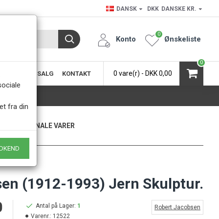
DANSK
DKK
DANSKE KR.
0
Konto
Ønskeliste
0
0 vare(r) - DKK 0,00
SIC
KØB & SALG
KONTAKT
.
sociale
et fra din
KUN ORIGINALE VARER
- Naturligvis
DKEND
en (1912-1993) Jern Skulptur.
0
Antal på Lager:
1
Robert Jacobsen
Varenr.:
12522