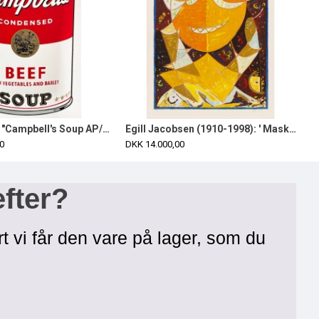
Andy Warhol "Campbell's Soup AP/XX 10 stk.
Egill Jacobsen (1910-1998): ' Maskefigur'.Litografi i farver.
0
DKK 14.000,00
efter?
rt vi får den vare på lager, som du