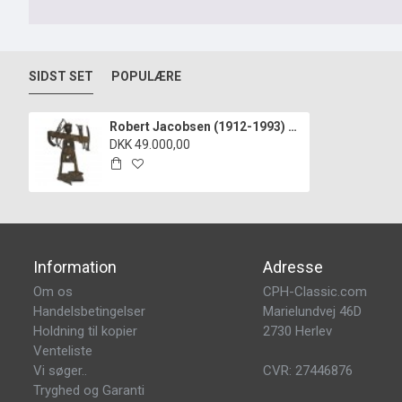
SIDST SET
POPULÆRE
Robert Jacobsen (1912-1993) Jern Skulptur.
DKK 49.000,00
Information
Adresse
Om os
CPH-Classic.com
Handelsbetingelser
Marielundvej 46D
Holdning til kopier
2730 Herlev
Venteliste
Vi søger..
CVR: 27446876
Tryghed og Garanti