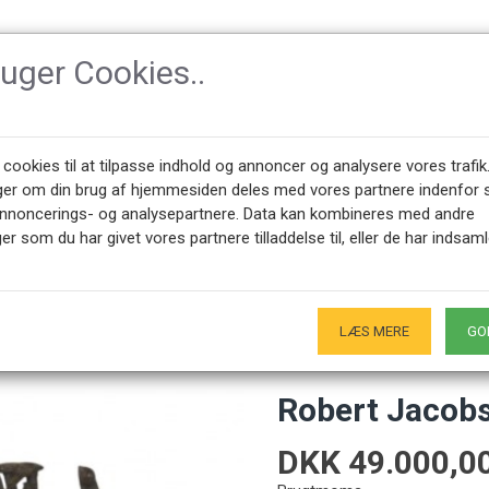
ruger Cookies..
TILBEHØR
DESIGNER
NYHEDER
OM CPH-CLAS
 cookies til at tilpasse indhold og annoncer og analysere vores trafik
ger om din brug af hjemmesiden deles med vores partnere indenfor 
annoncerings- og analysepartnere. Data kan kombineres med andre
n Skulptur.
er som du har givet vores partnere tilladdelse til, eller de har indsaml
45 28491875
ÅBNINGSTIDER SHOWROOM
0 - 17.00
Kun på forudgående aftale - Hverdage
LÆS MERE
GO
Robert Jacobs
DKK 49.000,0