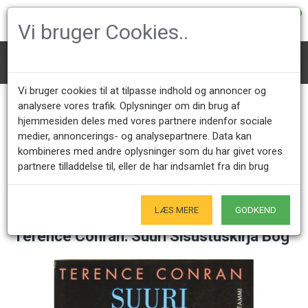
0
Vi bruger Cookies..
Bøger
Terence Conran: Suuri Sisustuskirja Bog
Vi bruger cookies til at tilpasse indhold og annoncer og
analysere vores trafik. Oplysninger om din brug af
hjemmesiden deles med vores partnere indenfor sociale
Kundeservice +45 28491875
Åbningstider showroom
medier, annoncerings- og analysepartnere. Data kan
Mandag - Fredag 9.00 - 17.00
Kun på forudgående aftale - Hverdage
kombineres med andre oplysninger som du har givet vores
partnere tilladdelse til, eller de har indsamlet fra din brug
Kun Originale varer
- Naturligvis
LÆS MERE
GODKEND
Terence Conran: Suuri Sisustuskirja Bog