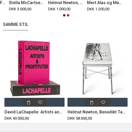
Pablo Picasso 'Femme au chapeau a pompons et au corsage imprimé' by Desso, cd
Stella McCartney Edition, Fashion Designers: The Collection of the Museum at FIT
Helmut Newton, 20 years of sumo Benedikt Taschen verlag
Mert Alas og Marcus Piggott erotiske fotos udgivet af Tashen
DKK 3.000,00
DKK 1.000,00
DKK 1.200,00
SAMME STIL
David LaChapelle: Artists and Prostitutes, Køln: Benedikt Taschen Verlag 2006
Helmut Newton, Benedikt Taschen verlag Sumo bog inkl bord
DKK 40.000,00
DKK 58.000,00