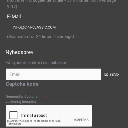
(Kun efter forudgående aftale - 30 minutter: Kun hverdage
9-17)
E-Mail
INFO@CPH-CLASSIC.COM
(Svar inden for 24 timer - hverdage)
Nyhedsbrev
Få nyheder direkte i din indbakke
SEND
Captcha kode
Gennemfør Captcha
validering herunder