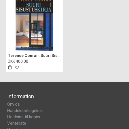
Terence Conran: Suuri Sisustuskirja Bog
DKK 400,00
Information
Om os
Handelsbetingelser
Holdning til kopier
Venteliste