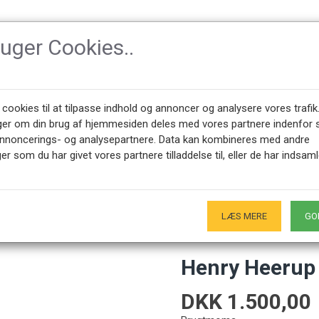
ruger Cookies..
TILBEHØR
DESIGNER
NYHEDER
OM CPH-CLAS
 cookies til at tilpasse indhold og annoncer og analysere vores trafik
ger om din brug af hjemmesiden deles med vores partnere indenfor 
annoncerings- og analysepartnere. Data kan kombineres med andre
er som du har givet vores partnere tilladdelse til, eller de har indsaml
45 28491875
ÅBNINGSTIDER SHOWROOM
0 - 17.00
Kun på forudgående aftale - Hverdage
LÆS MERE
GO
Henry Heerup 1
DKK 1.500,00