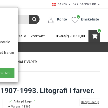
DANSK
DKK
DANSKE KR.
0
Konto
Ønskeliste
0
0 vare(r) - DKK 0,00
SIC
KØB & SALG
KONTAKT
.
sociale
et fra din
KUN ORIGINALE VARER
- Naturligvis
DKEND
907-1993. Litografi i farver.
Antal på Lager:
1
Henry Heerup
Varenr.:
11369