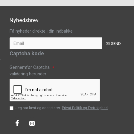
Nyhedsbrev
Få nyheder direkte i din indbakke
SEND
Captcha kode
:
Gennemfør Captcha
validering herunder
Jeg har læst og accepterer
Privat Politik og Fortrolighed