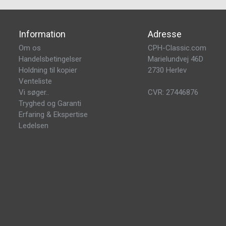
Information
Adresse
Om os
CPH-Classic.com
Handelsbetingelser
Marielundvej 46D
Holdning til kopier
2730 Herlev
Venteliste
Vi søger..
CVR: 27446876
Tryghed og Garanti
Erfaring & Ekspertise
Ledelsen