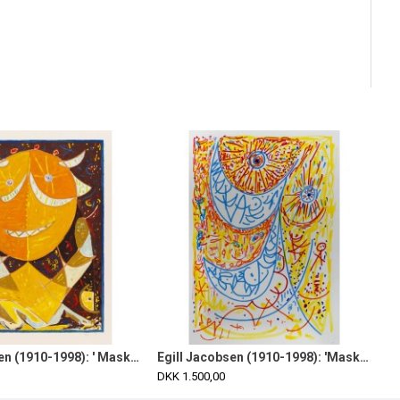
Egill Jacobsen (1910-1998): ' Maskefigur'.Litografi i farver.
Egill Jacobsen (1910-1998): 'Maskefigur'.
DKK 1.500,00