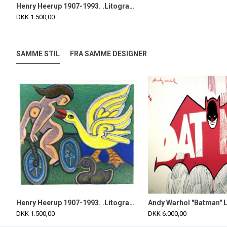
Henry Heerup 1907-1993. .Litografi i farver.
DKK 1.500,00
SAMME STIL
FRA SAMME DESIGNER
. .Litografi i farver.
Henry Heerup 1907-1993. .Litografi i farver.
Andy Warhol "Batman" L
DKK 1.500,00
DKK 6.000,00