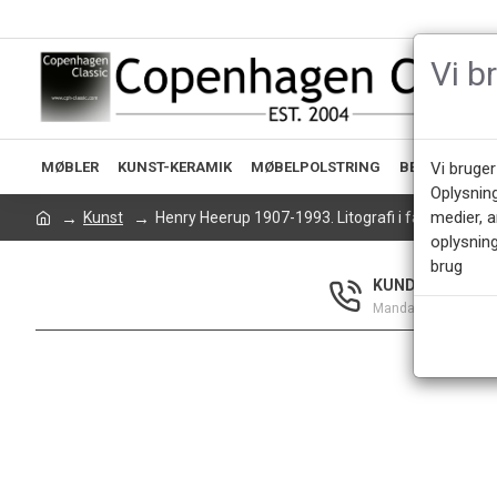
Vi b
MØBLER
KUNST-KERAMIK
MØBELPOLSTRING
BELYSNING
Vi bruger
Oplysnin
medier, 
Kunst
Henry Heerup 1907-1993. Litografi i farver.
oplysning
brug
KUNDESERVICE +
Mandag - Fredag 9.0