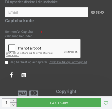
Få nyheder direkte i din indbakke
SEND
Captcha kode
Gennemfør Captcha
validering herunder
Jeg har læst og accepterer
Privat Politik og Fortrolighed
Copyright
Copyright © 2023, CPH-Classic
LÆG I KURV
J-Web