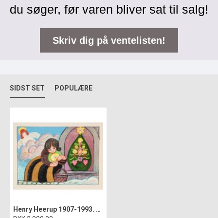
du søger, før varen bliver sat til salg!
Skriv dig på ventelisten!
SIDST SET
POPULÆRE
Henry Heerup 1907-1993. Sign. Heerup Litografi Eventyr af H.C. Andersen