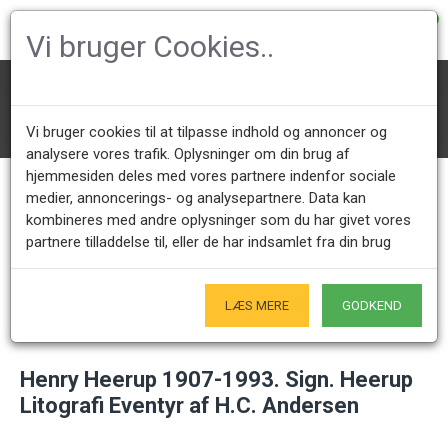
0
Vi bruger Cookies..
Kunst
Henry Heerup 1907-1993. Sign. Heerup Litografi Eventyr af H.C. Ander
sen
Vi bruger cookies til at tilpasse indhold og annoncer og
analysere vores trafik. Oplysninger om din brug af
hjemmesiden deles med vores partnere indenfor sociale
medier, annoncerings- og analysepartnere. Data kan
Kundeservice +45 28491875
Åbningstider showroom
kombineres med andre oplysninger som du har givet vores
Mandag - Fredag 9.00 - 17.00
Kun på forudgående aftale - Hverdage
partnere tilladdelse til, eller de har indsamlet fra din brug
Kun Originale varer
LÆS MERE
GODKEND
- Naturligvis
Henry Heerup 1907-1993. Sign. Heerup
Litografi Eventyr af H.C. Andersen