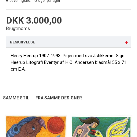
Leveringstid:
1-2 uger på lager
DKK 3.000,00
Brugtmoms
BESKRIVELSE
Henry Heerup 1907-1993. Pigen med svovlstikkerne Sign.
Heerup Litografi Eventyr af H.C. Andersen bladmål 55 x 71
cm E.A.
SAMME STIL
FRA SAMME DESIGNER