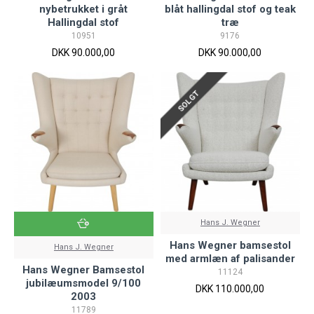
nybetrukket i gråt
blåt hallingdal stof og teak
Hallingdal stof
træ
10951
9176
DKK 90.000,00
DKK 90.000,00
SOLGT
Hans J. Wegner
Hans Wegner bamsestol
Hans J. Wegner
med armlæn af palisander
Hans Wegner Bamsestol
11124
jubilæumsmodel 9/100
DKK 110.000,00
2003
11789