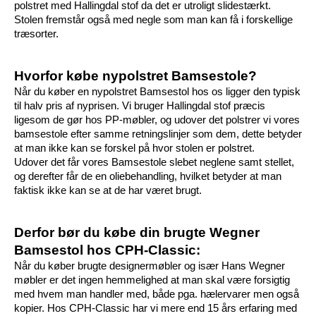
polstret med Hallingdal stof da det er utroligt slidestærkt. 
Stolen fremstår også med negle som man kan få i forskellige 
træsorter. 
Hvorfor købe nypolstret Bamsestole?
Når du køber en nypolstret Bamsestol hos os ligger den typisk 
til halv pris af nyprisen. Vi bruger Hallingdal stof præcis 
ligesom de gør hos PP-møbler, og udover det polstrer vi vores 
bamsestole efter samme retningslinjer som dem, dette betyder 
at man ikke kan se forskel på hvor stolen er polstret.
Udover det får vores Bamsestole slebet neglene samt stellet, 
og derefter får de en oliebehandling, hvilket betyder at man 
faktisk ikke kan se at de har været brugt. 
Derfor bør du købe din brugte Wegner 
Bamsestol hos CPH-Classic:
Når du køber brugte designermøbler og især Hans Wegner 
møbler er det ingen hemmelighed at man skal være forsigtig 
med hvem man handler med, både pga. hælervarer men også 
kopier. Hos CPH-Classic har vi mere end 15 års erfaring med 