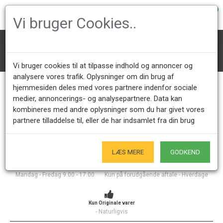
0
Vi bruger Cookies..
Designer lænestole
Hans Wegner lænestole
Bamsestol
Vi bruger cookies til at tilpasse indhold og annoncer og
analysere vores trafik. Oplysninger om din brug af
Bamsestol
hjemmesiden deles med vores partnere indenfor sociale
medier, annoncerings- og analysepartnere. Data kan
kombineres med andre oplysninger som du har givet vores
Her finder du vores udvalg af brugte Wegner Bamsestole, 
partnere tilladdelse til, eller de har indsamlet fra din brug
både Nypolstret og original betrukket stole. Vi har Wegner 
bamsestole i forskellige varianter og farver af Hallingdal stof. 
LÆS MERE
GODKEND
Kundeservice +45 28491875
Åbningstider showroom
Mandag - Fredag 9.00 - 17.00
Kun på forudgående aftale - Hverdage
Kun Originale varer
- Naturligvis