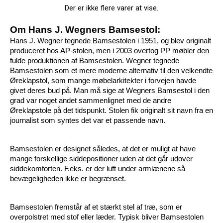
Der er ikke flere varer at vise.
Om Hans J. Wegners Bamsestol: 
Hans J. Wegner tegnede Bamsestolen i 1951, og blev originalt 
produceret hos AP-stolen, men i 2003 overtog PP møbler den 
fulde produktionen af Bamsestolen. Wegner tegnede 
Bamsestolen som et mere moderne alternativ til den velkendte 
Øreklapstol, som mange møbelarkitekter i forvejen havde 
givet deres bud på. Man må sige at Wegners Bamsestol i den 
grad var noget andet sammenlignet med de andre 
Øreklapstole på det tidspunkt. Stolen fik originalt sit navn fra en 
journalist som syntes det var et passende navn. 
Bamsestolen er designet således, at det er muligt at have 
mange forskellige siddepositioner uden at det går udover 
siddekomforten. F.eks. er der luft under armlænene så 
bevægeligheden ikke er begrænset. 
Bamsestolen fremstår af et stærkt stel af træ, som er 
overpolstret med stof eller læder. Typisk bliver Bamsestolen 