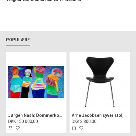
POPULÆRE
Jørgen Nash: Dommerkomiteen i Statens hemmelige kunstfond", cd
Arne Jacobsen syver stol, 3107, nypolstret i sort classic læder
DKK 150.000,00
DKK 2.800,00