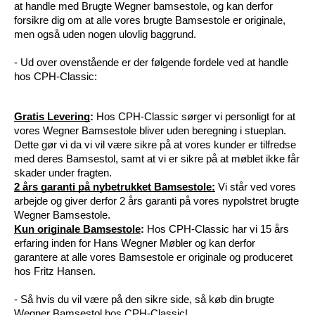
at handle med Brugte Wegner bamsestole, og kan derfor 
forsikre dig om at alle vores brugte Bamsestole er originale, 
men også uden nogen ulovlig baggrund.
- Ud over ovenstående er der følgende fordele ved at handle 
hos CPH-Classic:
Gratis Levering
: 
Hos CPH-Classic sørger vi personligt for at 
vores Wegner Bamsestole bliver uden beregning i stueplan. 
Dette gør vi da vi vil være sikre på at vores kunder er tilfredse 
med deres Bamsestol, samt at vi er sikre på at møblet ikke får 
skader under fragten.
2 års garanti på nybetrukket Bamsestole:
Vi står ved vores 
arbejde og giver derfor 2 års garanti på vores nypolstret brugte 
Wegner Bamsestole.
Kun originale Bamsestole
: 
Hos CPH-Classic har vi 15 års 
erfaring inden for Hans Wegner Møbler og kan derfor 
garantere at alle vores Bamsestole er originale og produceret 
hos Fritz Hansen. 
- Så hvis du vil være på den sikre side, så køb din brugte 
Wegner Bamsestol hos CPH-Classic!