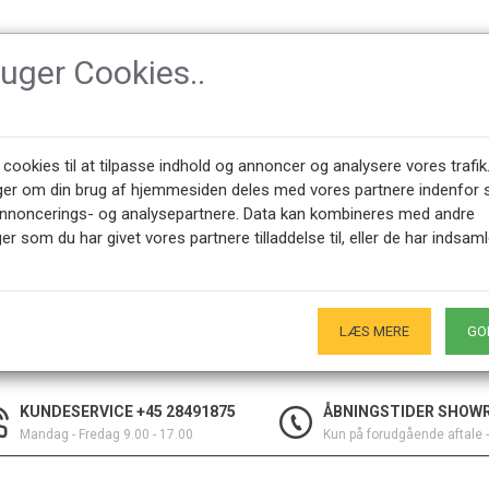
ruger Cookies..
TILBEHØR
DESIGNER
NYHEDER
OM CPH-CLAS
 cookies til at tilpasse indhold og annoncer og analysere vores trafik
ger om din brug af hjemmesiden deles med vores partnere indenfor 
annoncerings- og analysepartnere. Data kan kombineres med andre
2
er som du har givet vores partnere tilladdelse til, eller de har indsaml
rugte PK-22 i forskellige varianter, både i flet og læder. Vi har både
LÆS MERE
GO
stret stole. 
KUNDESERVICE +45 28491875
ÅBNINGSTIDER SHOW
Mandag - Fredag 9.00 - 17.00
Kun på forudgående aftale 