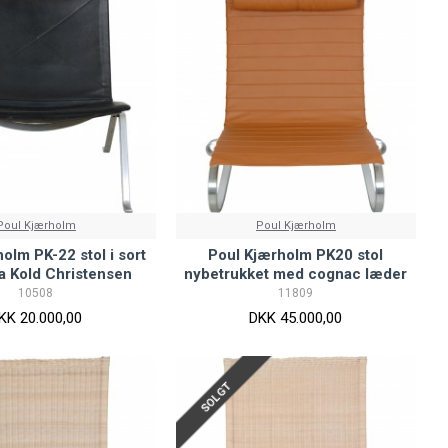
Poul Kjærholm
Poul Kjærholm
olm PK-22 stol i sort
Poul Kjærholm PK20 stol
a Kold Christensen
nybetrukket med cognac læder
10508
11809
KK 20.000,00
DKK 45.000,00
SOLGT