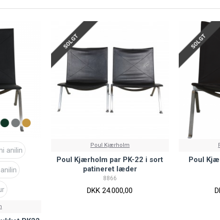
SOLGT
SOLGT
Poul Kjærholm
 anilin
Poul Kjærholm par PK-22 i sort
Poul Kjæ
patineret læder
anilin
8866
ur
DKK 24.000,00
D
m