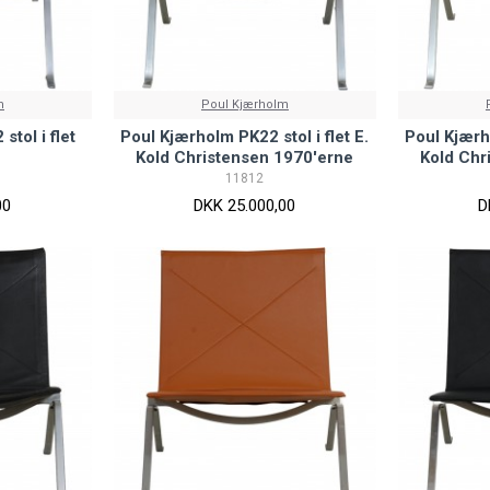
m
Poul Kjærholm
tol i flet
Poul Kjærholm PK22 stol i flet E.
Poul Kjærho
e
Kold Christensen 1970'erne
Kold Chr
11812
00
DKK 25.000,00
D