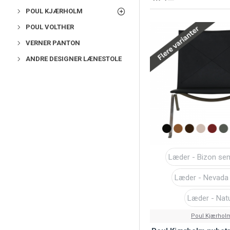
POUL KJÆRHOLM
POUL VOLTHER
VERNER PANTON
ANDRE DESIGNER LÆNESTOLE
Læder - Bizon semi
Læder - Nevada 
Læder - Nat
Poul Kjærhol