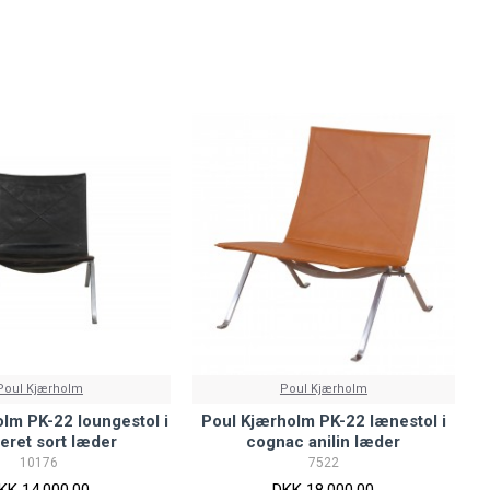
Poul Kjærholm
Poul Kjærholm
lm PK-22 loungestol i
Poul Kjærholm PK-22 lænestol i
neret sort læder
cognac anilin læder
10176
7522
KK 14.000,00
DKK 18.000,00