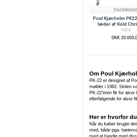
Poul Kjærhol
Poul Kjærholm PK22 s
læder af Kold Chr
10510
DKK 20.000,
Om Poul Kjærhol
PK-22 er designet af Pou
møbler i 1982. Stolen v
PK-22’eren fik for alvor
efterfølgende for alvor 
Her er hvorfor d
Når du køber brugte de
med, både pga. hælervar
med at handle med disse