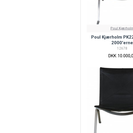
Poul Kjærhol
Poul Kjærholm PK22 s
2000'ern
12678
DKK 10.000,