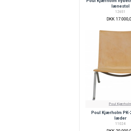
Poul Kjærholm nybet
lænestol
12651
DKK 17.000,
Poul Kjærhol
Poul Kjærholm PK-2
læder
11024
DKK 20.000,