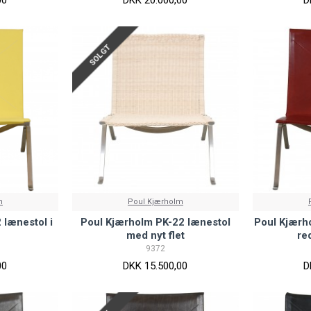
SOLGT
m
Poul Kjærholm
 lænestol i
Poul Kjærholm PK-22 lænestol
Poul Kjærho
med nyt flet
re
9372
00
DKK 15.500,00
D