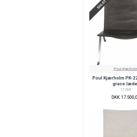
SOLGT
Poul Kjærhol
Poul Kjærholm PK-22 
grace læde
11268
DKK 17.500,