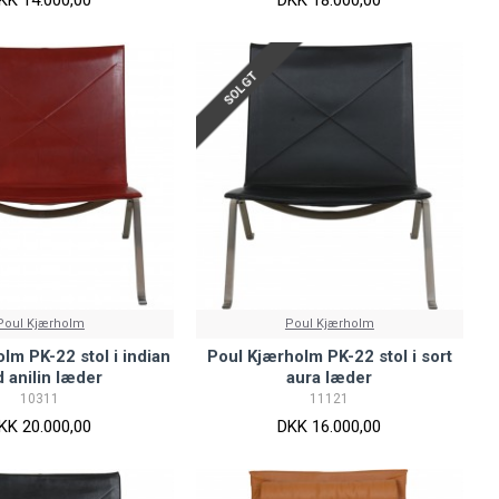
SOLGT
Poul Kjærholm
Poul Kjærholm
lm PK-22 stol i indian
Poul Kjærholm PK-22 stol i sort
d anilin læder
aura læder
10311
11121
KK 20.000,00
DKK 16.000,00