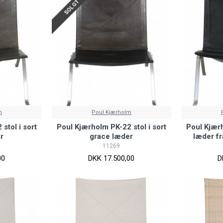
SOLGT
m
Poul Kjærholm
stol i sort
Poul Kjærholm PK-22 stol i sort
Poul Kjærh
r
grace læder
læder fr
11269
00
DKK 17.500,00
D