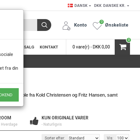
DANSK
DKK
DANSKE KR.
0
Konto
Ønskeliste
0
0 vare(r) - DKK 0,00
SIC
KØB & SALG
KONTAKT
.
sociale
et fra din
 Pk-22 lænestole fra Kold Christensen og Fritz Hansen, samt 
DKEND
ROOM
KUN ORIGINALE VARER
- Hverdage
- Naturligvis
Sorter efter:
Vis: