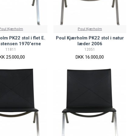
Poul Kjærholm
Poul Kjærholm
lm PK22 stol i flet E.
Poul Kjærholm PK22 stol i natur
istensen 1970'erne
læder 2006
11811
12051
KK 25.000,00
DKK 16.000,00