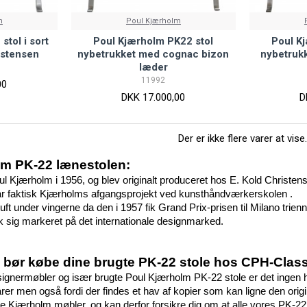
m
Poul Kjærholm
tol i sort
Poul Kjærholm PK22 stol
Poul K
istensen
nybetrukket med cognac bizon
nybetruk
læder
11992
00
DKK 17.000,00
D
Der er ikke flere varer at vise.
m PK-22 lænestolen:
l Kjærholm i 1956, og blev originalt produceret hos E. Kold Christens
ar faktisk Kjærholms afgangsprojekt ved kunsthåndværkerskolen .
 luft under vingerne da den i 1957 fik Grand Prix-prisen til Milano tr
fik sig markeret på det internationale designmarked. 
u bør købe dine brugte PK-22 stole hos CPH-Class
signermøbler og især brugte Poul Kjærholm PK-22 stole er det ingen
er men også fordi der findes et hav af kopier som kan ligne den orig
 Kjærholm møbler, og kan derfor forsikre dig om at alle vores PK-22’e