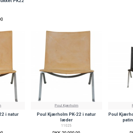
rukket PK22
00
m
Poul Kjærholm
2 i natur
Poul Kjærholm PK-22 i natur
Poul Kjærho
læder
pati
11025
00
DKK 20.000,00
D