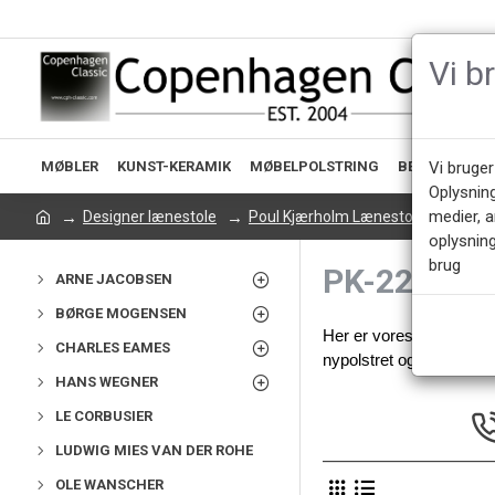
Vi b
MØBLER
KUNST-KERAMIK
MØBELPOLSTRING
BELYSNING
Vi bruger
Oplysnin
medier, 
Designer lænestole
Poul Kjærholm Lænestole
PK-2
oplysning
brug
PK-22
ARNE JACOBSEN
BØRGE MOGENSEN
Her er vores udvalg af b
CHARLES EAMES
nypolstret og original pol
HANS WEGNER
LE CORBUSIER
LUDWIG MIES VAN DER ROHE
OLE WANSCHER