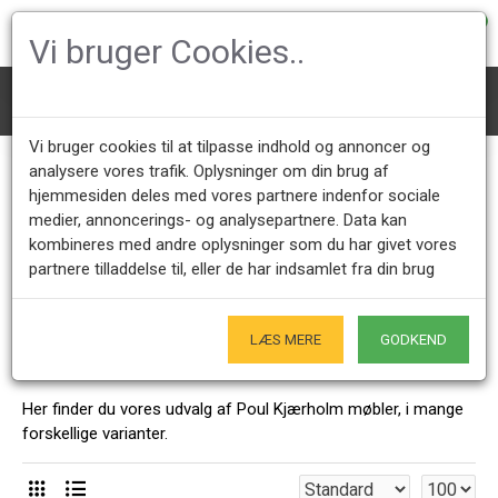
0
Vi bruger Cookies..
Mærke
Poul Kjærholm
Vi bruger cookies til at tilpasse indhold og annoncer og
Poul Kjærholm
analysere vores trafik. Oplysninger om din brug af
hjemmesiden deles med vores partnere indenfor sociale
medier, annoncerings- og analysepartnere. Data kan
kombineres med andre oplysninger som du har givet vores
Kundeservice +45 28491875
Åbningstider showroom
partnere tilladdelse til, eller de har indsamlet fra din brug
Mandag - Fredag 9.00 - 17.00
Kun på forudgående aftale - Hverdage
Kun Originale varer
LÆS MERE
GODKEND
- Naturligvis
Her finder du vores udvalg af Poul Kjærholm møbler, i mange
forskellige varianter.