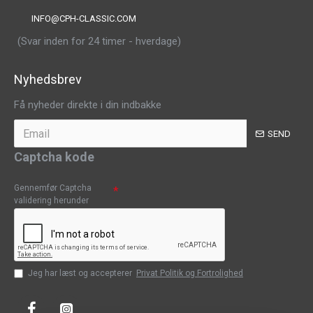
INFO@CPH-CLASSIC.COM
(Svar inden for 24 timer - hverdage)
Nyhedsbrev
Få nyheder direkte i din indbakke
SEND
Captcha kode
Gennemfør Captcha
validering herunder
Jeg har læst og accepterer
Privat Politik og Fortrolighed