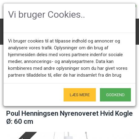
0
Vi bruger Cookies..
Belysning
PH Lamper
PH loftlamper
PH Kogler
Poul Henningsen Nyrenoveret Hvid Kogle Ø: 60 cm
Vi bruger cookies til at tilpasse indhold og annoncer og
analysere vores trafik. Oplysninger om din brug af
hjemmesiden deles med vores partnere indenfor sociale
medier, annoncerings- og analysepartnere. Data kan
Kundeservice +45 28491875
Åbningstider showroom
kombineres med andre oplysninger som du har givet vores
Mandag - Fredag 9.00 - 17.00
Kun på forudgående aftale - Hverdage
partnere tilladdelse til, eller de har indsamlet fra din brug
Kun Originale varer
- Naturligvis
LÆS MERE
GODKEND
Poul Henningsen Nyrenoveret Hvid Kogle
Ø: 60 cm