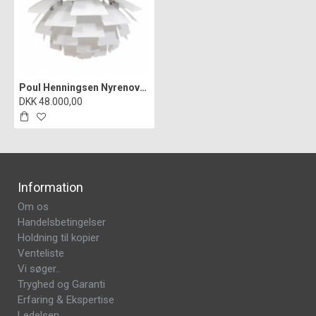
Poul Henningsen Nyrenoveret Hvid Kogle Ø: 60 cm
DKK 48.000,00
Information
Om os
Handelsbetingelser
Holdning til kopier
Venteliste
Vi søger..
Tryghed og Garanti
Erfaring & Ekspertise
Ledelsen