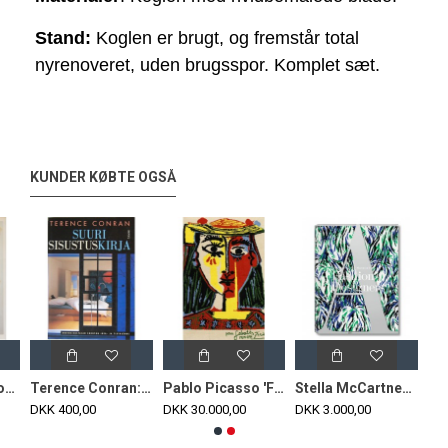
Stand: 
Koglen er brugt, og fremstår total 
nyrenoveret, uden brugsspor. Komplet sæt.
KUNDER KØBTE OGSÅ
Peter Brandes og antikken Bog
Terence Conran: Suuri Sisustuskirja Bog
Pablo Picasso 'Femme au chapeau a pompons et au corsage imprimé' by Desso, cd
Stella McCartney Edition, Fashion Designers: The Collection of the Museum at FIT
DKK 400,00
DKK 30.000,00
DKK 3.000,00