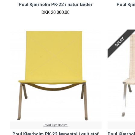
Poul Kjærholm PK-22 i natur læder
Poul Kjæ
DKK 20.000,00
SOLGT
Poul Kjærholm
Poul Kjærholm PK-22 lænestol i gult stof
Poul Kjærhol