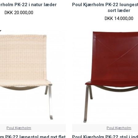
rholm PK-22 i natur læder
Poul Kjærholm PK-22 loungesto
sort læder
DKK 20.000,00
DKK 14.000,00
Poul Kjærholm
Poul Kjærholm
m PK-22 lænestol med nyt flet
Poul Kjærholm PK-22 stol i ind