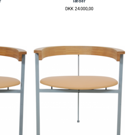
r
læder
DKK 24.000,00