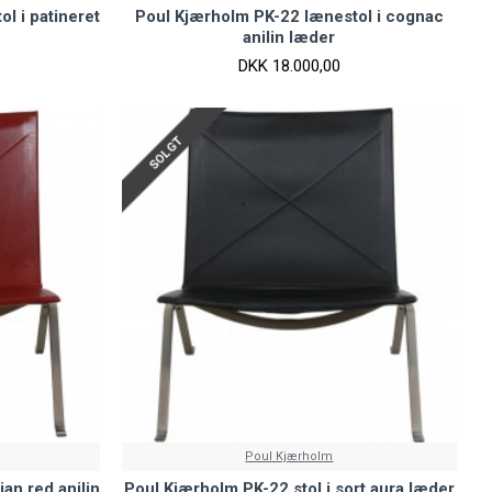
l i patineret
Poul Kjærholm PK-22 lænestol i cognac
anilin læder
DKK 18.000,00
SOLGT
Poul Kjærholm
ian red anilin
Poul Kjærholm PK-22 stol i sort aura læder