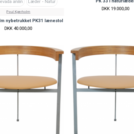
PK 33 i naturlæde
evada anilin
Læder - Natur
DKK 19.000,00
Poul Kjærholm
lm nybetrukket PK31 lænestol
DKK 40.000,00