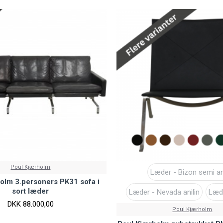
Poul Kjærholm
Læder - Bizon semi an
olm 3.personers PK31 sofa i
sort læder
Læder - Nevada anilin
Læde
DKK 88.000,00
Poul Kjærholm