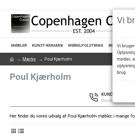
Vi b
MØBLER
KUNST-KERAMIK
MØBELPOLSTRING
BELYSNING
Vi bruger
Oplysnin
medier, 
Mærke
Poul Kjærholm
oplysning
brug
Poul Kjærholm
KUNDESERVICE +
Mandag - Fredag 9.0
Her finder du vores udvalg af Poul Kjærholm møbler, i mange for