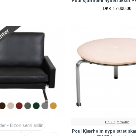
Poul Kjærholm nybetrukket P
DKK 17.000,00
Poul Kjærholm
er - Bizon semi anilin
Poul Kjærholm nypolstret sk