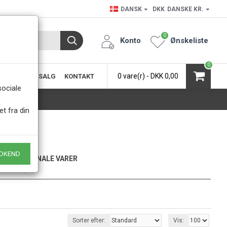
DANSK
DKK
DANSKE KR.
0
Konto
Ønskeliste
0
0 vare(r) - DKK 0,00
SIC
KØB & SALG
KONTAKT
.
sociale
et fra din
DKEND
KUN ORIGINALE VARER
- Naturligvis
Sorter efter:
Vis: