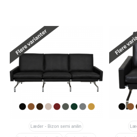
Læder - Bizon semi anilin
Læd