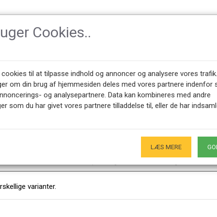
ruger Cookies..
TILBEHØR
DESIGNER
NYHEDER
OM CPH-CLAS
 cookies til at tilpasse indhold og annoncer og analysere vores trafik
ger om din brug af hjemmesiden deles med vores partnere indenfor 
annoncerings- og analysepartnere. Data kan kombineres med andre
er som du har givet vores partnere tilladdelse til, eller de har indsaml
LÆS MERE
GO
45 28491875
ÅBNINGSTIDER SHOWROOM
0 - 17.00
Kun på forudgående aftale - Hverdage
skellige varianter.