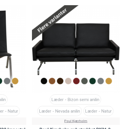
ilin
Læder - Bizon semi anilin
r - Natur
Læder - Nevada anilin
Læder - Natur
Poul Kjærholm