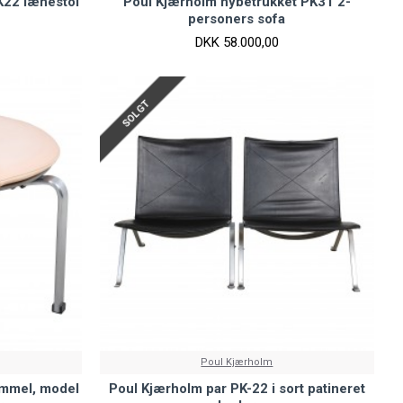
K22 lænestol
Poul Kjærholm nybetrukket PK31 2-
personers sofa
DKK 58.000,00
SOLGT
Poul Kjærholm
ammel, model
Poul Kjærholm par PK-22 i sort patineret